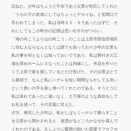
訪ねた。少年はちょうど不在であり父君が対応してくれた
「うちの子の友達にしてはちょっとデカイね」と玄関口で
言われてしまった。私は当時２５・６であったはずだ…そ
れにしてもこの時分の記憶は思い出すのがつらい。
「海の向こうより山の向こう」のことは上田市西塩田地区
に住む人ならなんとなくは誰でも知っており少年の父君も
私の事を何となくは知っておいでであり、私は寮付きの工
場を辞めホームレスなったことは内緒にし、作品を作りた
くて上田で家を探しているとだけ告げた。その父君はとて
も親切で、なんと私にハナレを短い期間ならかしても良い
という救いの手を差し伸べてくれたのである。そうとうに
私は哀れであったに違いなく、土下座のような真似をして
お礼を述べて、その言葉に甘えた。
夕方、帰宅した少年は、私がしばらくハナレで暮らすこと
を父君から聞かされると、迷惑がるどころかなぜか喜んで
くれたのである。久しぶりに暖房の効いた部屋でフカフカ