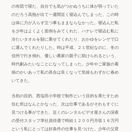
の布団で寝た、自分でも気がつかぬうちに体が弱っていた
のだろう高熱が出て一週間近く寝込んでしまった、この時
は体に力が入らず立つ事もままならなかった。寝込んだ私
を少年はよくよく面倒をみてくれた、ハナレで寝込む私に
冷たいタオルを額に乗せてくれたり、おかゆをレンゲで口
に運んでくれたりした。時は平成、２１世紀なのに、冬の
信州で行き倒れ、優しい農家の親子に助けられるという、
時代劇みたいなことになってしまった。少年やご家族の看
病のかいあって私の具合は良くなって気候もわずかに春め
いてきた。
当初の目的、西塩田小学校で制作という目的を果たすため
住む所はなんとかなった、次は仕事であるがそれもすぐに
見つける事ができた、近くのレンタルビデオ屋さんの深夜
の受付スタッフ準社員待遇で時給１２００円月収１６万円
という私にとっては好条件の仕事を見つけた。少年の父君