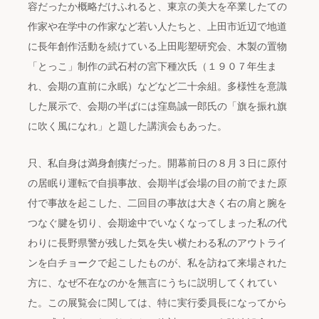
容だったか概略だけふれると、東京の美大を卒業したての
作家や在学中の作家など若い人たちと、上田市近辺で地道
に長年創作活動を続けている上田彫塑研究会、木製の置物
「とっこ」制作の武石村の宮下種次氏（１９０７年生ま
れ、会期の直前に永眠）などなど二十余組。多様性を意識
した展示で、会期の半ばには窪島誠一郎氏の「旗を振れ旗
に吹く風になれ」と題した講演会もあった。
只、私自身は満身創痍だった。開幕前日の８月３日に原付
の居眠り運転で自損事故、会期半ば会場の目の前でまた原
付で事故を起こした、二回目の事故は大きく右の肩と腕を
つなぐ腱を切り、会期途中でいなくなってしまった私の代
わりに長野県警が残した気を失い横たわる私のアウトライ
ンを白チョークで起こしたものが、私を訪ねて来場された
方に、なぜ不在なのかを無言にうちに説明してくれてい
た。この展覧会に関しては、特に実行委員長になってから