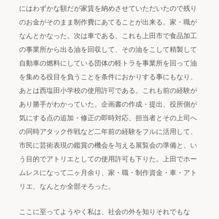
にはわずかな額だが家賃を納めさせていただいたので残り
のお金がそのまま制作費にあてることが出来る。家・職が
なんとかなった。次は車である、これも上田市で食品加工
の事業所から出る油を回収して、その油をこして精製して
自動車の燃料にしている団体の軽トラを事業所を回って油
を集める役目を負うことを条件におかりする事にもなり、
あとは西塩田小学校の使用許可である。これも前の経験が
あり勝手がわかっていた。企画書の作成・提出、役所側が
気にする点の追加・修正の即時対応、担当者とその上司へ
の同時アタック作戦など二年前の経験をフルに活用して、
市民に芸術表現の鑑賞の機会を与える展覧会の準備と、い
う目的でアトリエとしての使用許可も下りた。上田でホー
ムレスになって二ヶ月余り、家・職・制作資金・車・アト
リエ、なんとか全部そろった。
ここに至ってようやく私は、社会の外を知りそれでもな