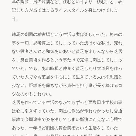
草の陶芸工房の片隅など、住むというより「棲む」と、表
記した方が当てはまるライフスタイルを身につけてしま
う。
練馬の劇団の稽古場という生活は実は楽しかった。将来の
事を一切、思考停止してしまっていた浅はかな私は、売れ
ない役者さん達と和気あいあいと貧乏を楽しみながら芝居
を、舞台美術を作るという事だけで完璧に満足してしまっ
ていた。でも、あの時私と仲良く貧乏したり大道具を作っ
ていた人で今も芝居を中心にして生きている人は不思議と
少ない。距離感を保ちながら責任も担う事が長く続けるコ
ツなのかもしれない。
芝居を作っている生活のなかでもずっと西塩田小学校の事
は心に引きずっていた。満足に作品が作れなかったし交通
事故で会期途中で姿を消してしまい慚愧にたえない心境で
あった。一年ほど劇団の舞台美術という生活をしていた