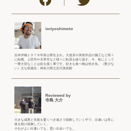
ioriyoshimoto
吉本伊織１９７８年富山県生まれ。大道具や美術作品の施工など様々
に転職、上田市や天草市など様々に転居を繰り返す。今、私にとって
一番大切なことは絵を描く事です。好きな食べ物は焼き魚。（数少な
い）主な収蔵先：神奈川県立近代美術館
Reviewed by
寺島 大介
大きな成果と失敗を驚くべき速さで経験していく中で、出逢いは常に
彼を助け鼓舞していく。
それがよい出逢いでも、悪い出会いでも。