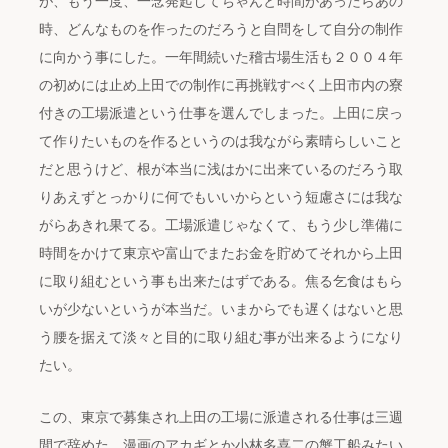
が、もう一度、一念発起してちゃんと時間があったらあの
時、どんなものを作ったのだろうと自問をして自分の制作
に向かう事にした。一年間続いた稽古場生活も２００４年
の初めには止め上田での制作に再挑戦すべく上田市内の寮
付きの工場派遣という仕事を選んでしまった。上田に戻っ
て作りたいものを作るというのは我ながら素晴らしいこと
だと思うけど、根が本当に浅はかに出来ているのだろう取
りあえずとっかりに何でもいいからという短慮さには我な
がらあきれ果てる。工場派遣じゃなくて、もう少し準備に
時間をかけて東京や富山でまたお金を貯めてそれから上田
に取り組むという事も出来たはずである。焦る乞食はもら
いが少ないというが本当だ。いまからでも遅くはないと思
う腰を据えて淡々と目的に取り組む事が出来るようになり
たい。
この、東京で募集され上田の工場に派遣される仕事は三週
間で辞めた、漫画のアカギとか小林多喜二の蟹工船みたい