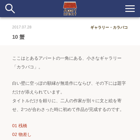
2017.07.28
ギャラリー・カラバコ
新着
10 蟹
当番ノート
ここはとあるアパートの一角にある、小さなギャラリー
長期滞在者&more
「カラバコ」。
イベント&ショップ
白い壁に空っぽの額縁が無造作にならび、その下には題字
だけが添えられています。
配信
#アイデア
#イベント
#インド
#エッセイ
#ボツ
#マルシェ
タイトルだけを頼りに、二人の作家が別々に文と絵を寄
#旅
#日記
#暮らし
#生活
#留学
#考え事
#音楽
せ、2つが合わさった時に初めて作品が完成するのです。
入居者一覧
アパートメントについて
01 桟橋
02 物差し
寄付について