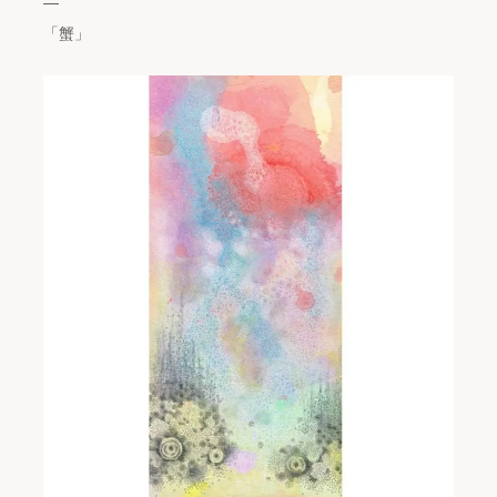
—
「蟹」