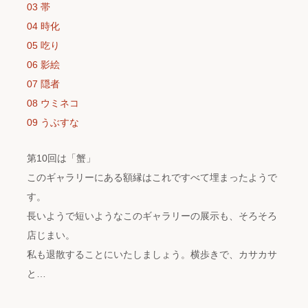
03 帯
04 時化
05 吃り
06 影絵
07 隠者
08 ウミネコ
09 うぶすな
第10回は「蟹」
このギャラリーにある額縁はこれですべて埋まったようで
す。
長いようで短いようなこのギャラリーの展示も、そろそろ
店じまい。
私も退散することにいたしましょう。横歩きで、カサカサ
と…