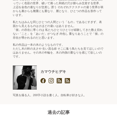
っていく色彩の世界、破いて捲った和紙の穴が膨らみ交差する世界、
上辺を金色の連なりが交差し 漂う それぞれテクスチャの違う世界が表
からも裏からも幾重にも重なり、層となり、ひとつの作品を形作って
います。
私たちはみんな同じひとつの人間という「もの」であるにすぎず、表
面から見えるものはさほどの違いはありません。
「個」の存在に導くのは 私たちひとりひとりが経験してきた数え切れ
ない「こと」を「あいだ」がつなぎ 内包し 重なりあうことで「個」の
存在が導かれるのだと思います。
私の作品は一本の木のようなものです。
ただし木の幹の太さや 生い茂る緑 そこに集う鳥たちを見てほしいので
はありません。その木の年輪を、木の内側の重なりを感じて欲しいの
です。
カマウチヒデキ
写真を撮る人。200字小説を書く人。自転車が好きな人。
過去の記事