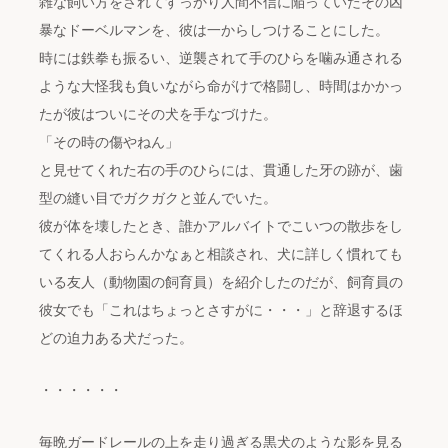
雑な飼い方をされてすっかり人間不信に陥っていたその凶
暴なドーベルマンを、彼は一からしつけることにした。
時には鉄拳も振るい、逆襲されて手のひらを噛み通される
ような大怪我も負いながら命がけで格闘し、時間はかかっ
たが彼はついにその犬を手なづけた。
「その時の傷やねん」
と見せてくれた右の手のひらには、貫通した牙の跡が、歯
型の縫い目でガクガクと並んでいた。
彼が体を壊したとき、誰かアルバイトでこいつの散歩をし
てくれる人おらんかなぁと相談され、犬に詳しく慣れても
いる友人（動物園の飼育員）を紹介したのだが、飼育員の
彼女でも「これはちょっとさすがに・・・」と辞退するほ
どの迫力ある犬だった。
・・・・・・
毎晩ガードレールの上を走り過ぎる黒犬のような影を見る