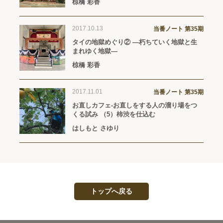
椋橋 彩香
2017.10.13
当番ノート 第35期
タイの地獄めぐり② ―朽ちていく地獄と生
まれゆく地獄―
椋橋 彩香
2017.11.01
当番ノート 第35期
お直しカフェ-お直しをする人の溜り場をつ
くる試み （5）柿渋を仕込む
はしもと さゆり
トップへ戻る