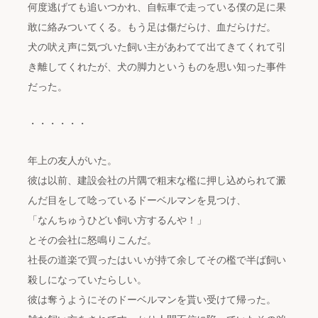
何度逃げても追いつかれ、自転車で走っている僕の足に果
敢に絡みついてくる。もう足は傷だらけ、血だらけだ。
犬の吠え声に気づいた飼い主があわてて出てきてくれて引
き離してくれたが、犬の脚力というものを思い知った事件
だった。
・・・・・・
年上の友人がいた。
彼は以前、建設会社の片隅で粗末な檻に押し込められて澱
んだ目をして唸っているドーベルマンを見つけ、
「なんちゅうひどい飼い方するんや！」
とその会社に怒鳴りこんだ。
社長の道楽で買ったはいいが持て余してその檻で半ば飼い
殺しになっていたらしい。
彼は奪うようにそのドーベルマンを貰い受けて帰った。