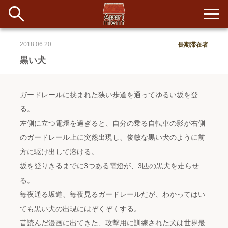
2018.06.20
長期滞在者
新着
黒い犬
当番ノート
ガードレールに挟まれた狭い歩道を通ってゆるい坂を登
長期滞在者&more
る。
左側に立つ電燈を過ぎると、自分の乗る自転車の影が右側
イベント&ショップ
のガードレール上に突然出現し、俊敏な黒い犬のように前
方に駆け出して溶ける。
配信
#アイデア
#イベント
#インド
#エッセイ
#ボツ
#マルシェ
坂を登りきるまでに3つある電燈が、3匹の黒犬を走らせ
#旅
#日記
#暮らし
#生活
#留学
#考え事
#音楽
入居者一覧
る。
毎夜通る坂道、毎夜見るガードレールだが、わかってはい
アパートメントについて
ても黒い犬の出現にはぞくぞくする。
昔読んだ漫画に出てきた、攻撃用に訓練された犬は世界最
寄付について