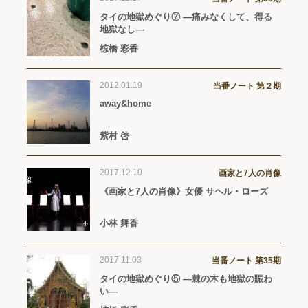
タイの地獄めぐり⑦ ―痛みなくして、得る
地獄なし―
椋橋 彩香
2012.01.19
当番ノート 第２期
away&home
紫村 啓
2017.12.10
画家と7人の肖像
《画家と7人の肖像》女優 サヘル・ローズ
小林 舞香
2017.11.03
当番ノート 第35期
タイの地獄めぐり⑤ ―棘の木も地獄の賑わ
い―