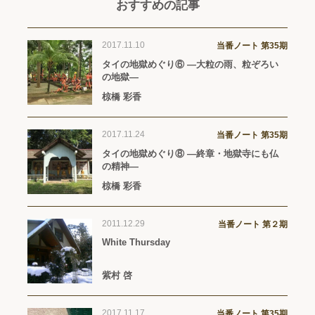
おすすめの記事
2017.11.10
当番ノート 第35期
タイの地獄めぐり⑥ ―大粒の雨、粒ぞろい
の地獄―
椋橋 彩香
2017.11.24
当番ノート 第35期
タイの地獄めぐり⑧ ―終章・地獄寺にも仏
の精神―
椋橋 彩香
2011.12.29
当番ノート 第２期
White Thursday
紫村 啓
2017.11.17
当番ノート 第35期