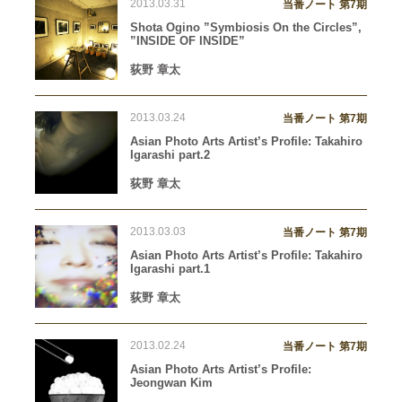
2013.03.31
当番ノート 第7期
Shota Ogino ”Symbiosis On the Circles”,
”INSIDE OF INSIDE”
荻野 章太
2013.03.24
当番ノート 第7期
Asian Photo Arts Artist’s Profile: Takahiro
Igarashi part.2
荻野 章太
2013.03.03
当番ノート 第7期
Asian Photo Arts Artist’s Profile: Takahiro
Igarashi part.1
荻野 章太
2013.02.24
当番ノート 第7期
Asian Photo Arts Artist’s Profile:
Jeongwan Kim