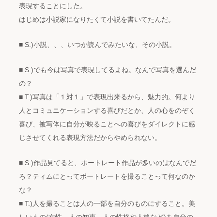
表現することにした。
はじめは小説家になりたくて小説を書いてたんだ。
■ S.)小説、、、いつか読んでみたいな、その小説。
■ S.)でも今は写真で表現してるよね。なんで写真を選んだ
の？
■ T.)写真は「１対１」で表現出来るから、魅力的。何より
人とコミュニケーションする喜びだとか、人の心をのぞく
喜び、被写体に自分が映ることへの喜びをダイレクトに感
じさせてくれる表現方法だからやめられない。
■ S.)作品見てると、ポートレート作品が多いのはなんでだ
ろ？ティムにとってポートレートを撮ることって何なのか
な？
■ T.)人を撮ることは人の一部を自分のものにすること。美
しいもの(女性、人の知恵、人の性格や人格など)を自分の