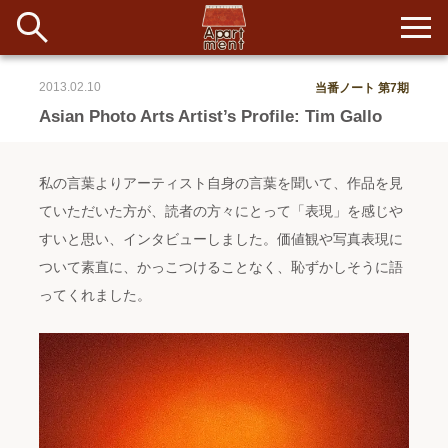
2013.02.10
当番ノート 第7期
新着
Asian Photo Arts Artist’s Profile: Tim Gallo
当番ノート
私の言葉よりアーティスト自身の言葉を聞いて、作品を見
長期滞在者&more
ていただいた方が、読者の方々にとって「表現」を感じや
すいと思い、インタビューしました。価値観や写真表現に
イベント&ショップ
ついて素直に、かっこつけることなく、恥ずかしそうに語
ってくれました。
配信
#アイデア
#イベント
#インド
#エッセイ
#ボツ
#マルシェ
#旅
#日記
#暮らし
#生活
#留学
#考え事
#音楽
入居者一覧
アパートメントについて
寄付について