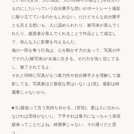
ものにしたいっていう自分勝手な想いがポートレート撮影
に駆り立てているのかもしれない。だけどそんな自分勝手
とも言える想いも、人に認められたり、被写体が喜んでく
れたり、鑑賞者が喜んでくれることで作品として成立し
て、色んな人に影響を与えるんだ。
魂の一部を奪う行為は、心を動かす力があって、写真の中
でその人(被写体)が永遠に生きる。その力を強く信じてる
し、魅了されてるよ。
それと同時に写真がもつ暴力性や自分勝手さを理解して撮
影してる。写真家ほど最低な男はいないよ(笑)。撮影は綺
麗事じゃないから。
■ S.)最低って言う気持ち分かる…(苦笑)、要は人に伝わら
なければ意味がないし、下手すれば暴力になっちゃう表現
媒体ってことだよね。綺麗事じゃない。その通りだと思
う。