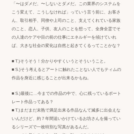
「〜はダメだ、〜しないとダメだ。この業界のシステムを
こう変えて、こうしなければ」っていう言う前に、お客さ
ん、取引相手、同僚や上司のこと、支えてくれている家族
のこと、恋人、子供、友人のことを想って、全身全霊でそ
の人達のケアや目の前の仕事にエネルギーを傾けていれ
ば、大きな社会の変化は自然と起きてくるってことかな？
■ T.)そうそう！分かりやすくいうとそういうこと。
■ S.)そう考えるとアートに触れたことない人でもティムの
作品を身近に感じることが出来るかもね。
■ S.)最後に…今までの作品の中で、心に残っているポート
レート作品ってある？
■ T.)まだまだ未熟で満足出来る作品なんて滅多に出会えな
いんだけど、約７年間追いかけているお坊さんを撮ってい
るシリーズで一枚特別な写真があるんだ。