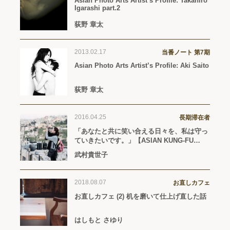
Asian Photo Arts Artist’s Profile: Takahiro
Igarashi part.2
荻野 章太
2013.02.17
当番ノート 第7期
Asian Photo Arts Artist’s Profile: Aki Saito
荻野 章太
2016.04.25
長期滞在者
「あなたと共に笑い合える日々を、私は守っ
ていきたいです。」【ASIAN KUNG-FU
GENERATION「Re:Re:」（2016年3月16日
武村貴世子
リリース）】
2018.08.07
お直しカフェ
お直しカフェ (2) 机を磨いて仕上げ直した話
はしもと さゆり