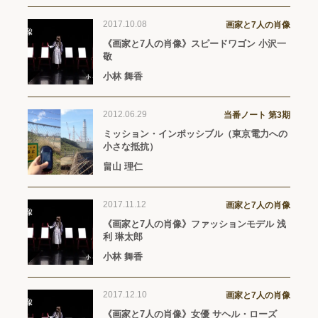
2017.10.08
画家と7人の肖像
《画家と7人の肖像》スピードワゴン 小沢一
敬
小林 舞香
2012.06.29
当番ノート 第3期
ミッション・インポッシブル（東京電力への
小さな抵抗）
畠山 理仁
2017.11.12
画家と7人の肖像
《画家と7人の肖像》ファッションモデル 浅
利 琳太郎
小林 舞香
2017.12.10
画家と7人の肖像
《画家と7人の肖像》女優 サヘル・ローズ