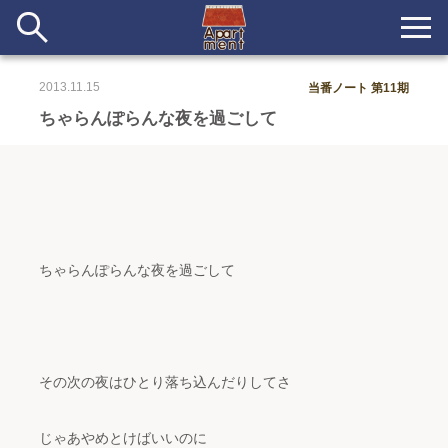
2013.11.15
当番ノート 第11期
新着
ちゃらんぽらんな夜を過ごして
当番ノート
長期滞在者&more
イベント&ショップ
ちゃらんぽらんな夜を過ごして
配信
#アイデア
#イベント
#インド
#エッセイ
#ボツ
#マルシェ
#旅
#日記
#暮らし
#生活
#留学
#考え事
#音楽
入居者一覧
その次の夜はひとり落ち込んだりしてさ
アパートメントについて
じゃあやめとけばいいのに
寄付について