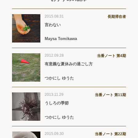
2015.08.31
長期滞在者
言わない
Maysa Tomikawa
2012.09.28
当番ノート 第4期
有意義な夏休みの過ごし方
つかにし ゆうた
2013.11.29
当番ノート 第11期
うしろの季節
つかにし ゆうた
2015.09.30
当番ノート 第22期