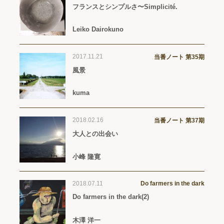
フランスとシンプルさ〜Simplicité.
Leiko Dairokuno
2017.11.21
当番ノート 第35期
風景
kuma
2018.02.16
当番ノート 第37期
大人との出会い
小峰 隆寛
2018.07.11
Do farmers in the dark
Do farmers in the dark(2)
木澤 洋一