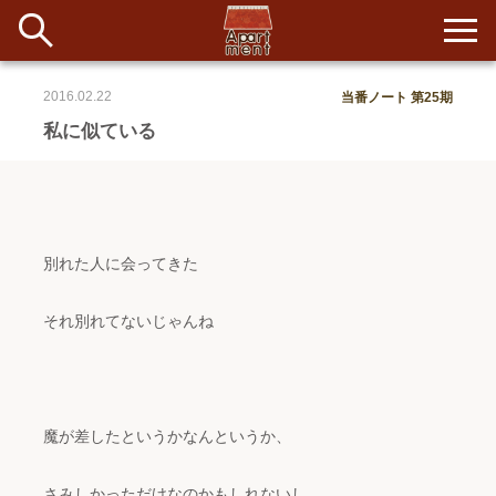
2016.02.22
当番ノート 第25期
新着
私に似ている
当番ノート
長期滞在者&more
別れた人に会ってきた
イベント&ショップ
それ別れてないじゃんね
配信
#アイデア
#イベント
#インド
#エッセイ
#ボツ
#マルシェ
#旅
#日記
#暮らし
#生活
#留学
#考え事
#音楽
入居者一覧
魔が差したというかなんというか、
アパートメントについて
さみしかっただけなのかもしれないし
寄付について