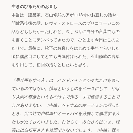
生きのびるためのお直し
本当は、建築家、石山修武のアポロ13号のお直しの話や、
開放系技術の話、レヴィ・ストロースのブリコラージュの
話などもしたかったけれど、久しぶりに自分の言葉でもの
を書くことにテンパってきたので、ひとまず今日はこのあ
たりで。最後に、靴下のお直しをはじめて半年ぐらいした
頃に偶然目にしてとても勇気付けられた、石山修武の言葉
を引用して、初回の括りとしたいと思う。
「手仕事をする人」は、ハンドメイドとかそれだけを言っ
ているのではない。情報というものをベースにして、やは
り人間の尊厳というものは手で作る、手で修繕することで
しかありえない。（中略）ベトナムのホーチミンに行った
とき、四つ辻で自動車やオートバイを分解して修理する人
たちがたくさんいました。おそらく、みなさんはいま、現
実には自転車さえも修理できないでしょう。（中略）我々