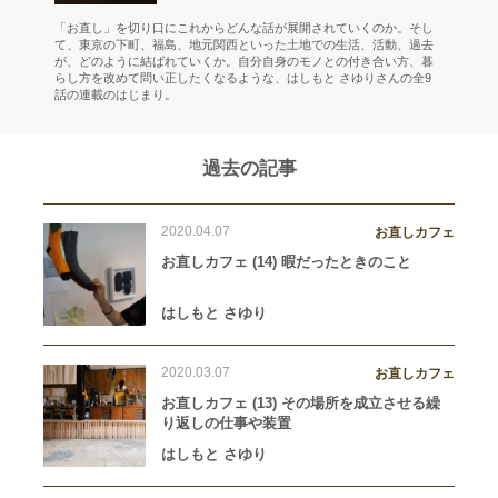
「お直し」を切り口にこれからどんな話が展開されていくのか。そし
て、東京の下町、福島、地元関西といった土地での生活、活動、過去
が、どのように結ばれていくか。自分自身のモノとの付き合い方、暮
らし方を改めて問い正したくなるような、はしもと さゆりさんの全9
話の連載のはじまり。
過去の記事
2020.04.07
お直しカフェ
お直しカフェ (14) 暇だったときのこと
はしもと さゆり
2020.03.07
お直しカフェ
お直しカフェ (13) その場所を成立させる繰
り返しの仕事や装置
はしもと さゆり