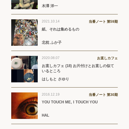
木澤 洋一
2021.10.14
当番ノート 第59期
紙、それは集めるもの
北枕 ふか子
2020.08.07
お直しカフェ
お直しカフェ (18) お片付けとお直しの似て
いるところ
はしもと さゆり
2016.12.19
当番ノート 第30期
YOU TOUCH ME, I TOUCH YOU
HAL