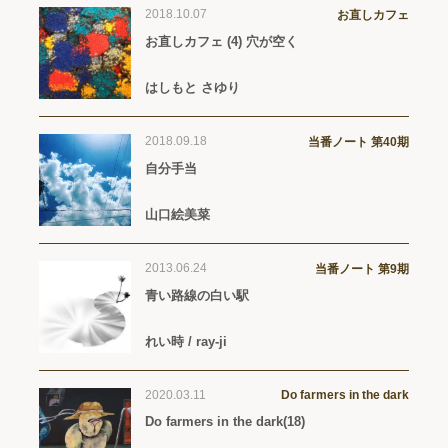
2018.10.07
お直しカフェ
お直しカフェ (4) 穴が空く
はしもと さゆり
2018.09.18
当番ノート 第40期
自分手当
山口絵美菜
2013.06.24
当番ノート 第9期
青い路線の白い駅
れい時 / ray-ji
2020.03.11
Do farmers in the dark
Do farmers in the dark(18)