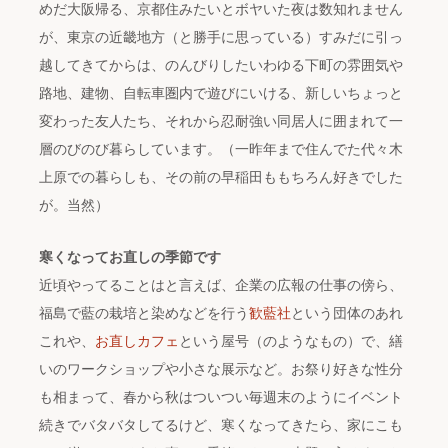
めだ大阪帰る、京都住みたいとボヤいた夜は数知れません
が、東京の近畿地方（と勝手に思っている）すみだに引っ
越してきてからは、のんびりしたいわゆる下町の雰囲気や
路地、建物、自転車圏内で遊びにいける、新しいちょっと
変わった友人たち、それから忍耐強い同居人に囲まれて一
層のびのび暮らしています。（一昨年まで住んでた代々木
上原での暮らしも、その前の早稲田ももちろん好きでした
が。当然）
寒くなってお直しの季節です
近頃やってることはと言えば、企業の広報の仕事の傍ら、
福島で藍の栽培と染めなどを行う
歓藍社
という団体のあれ
これや、
お直しカフェ
という屋号（のようなもの）で、繕
いのワークショップや小さな展示など。お祭り好きな性分
も相まって、春から秋はついつい毎週末のようにイベント
続きでバタバタしてるけど、寒くなってきたら、家にこも