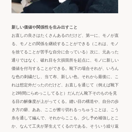
新しい価値や関係性を生み出すこと
お直しの良さはたくさんあるのだけど、第一に、モノが直
る、モノとの関係を継続することができる（これは、モノ
を捨てることが苦手な自分に合っている）次に、元あった
通りではなく、破れ目を欠損箇所を起点に、モノに新しい
価値を付与することができる。靴下の場合それが、いろん
な色の刺繍だし、当て布、新しい色。それから最後に、こ
れは想定外だったのだけど、お直しを通じて（例えば靴下
と2時間にらめっこしてると）だんだん靴下そのものを見
る目の解像度が上がってくる。縫い目の構造や、自分の歩
き方の癖、ああ、ここが擦り切れるっちゅうことは、こう
糸を通して編んで、それからここも、少し予め補強しとこ
か、なんて工夫が芽生えてくるのである。そういう繰り返