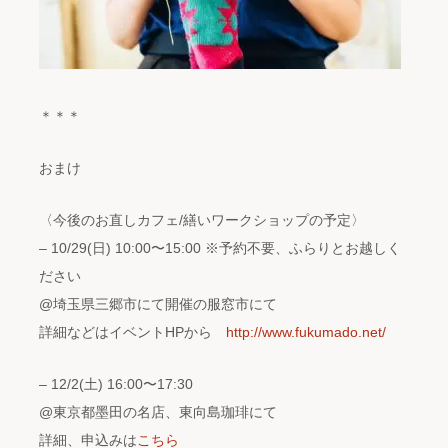
＊＊＊
おまけ
〈今後のお直しカフェ/繕いワークショップの予定〉
– 10/29(日) 10:00〜15:00 ※予約不要、ふらりとお越しく
ださい
@埼玉県三郷市にて開催の服窓市にて
詳細などはイベントHPから
http://www.fukumado.net/
– 12/2(土) 16:00〜17:30
@東京都墨田の名店、東向島珈琲にて
詳細、申込みは
こちら