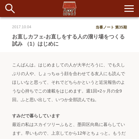
2017.10.04
当番ノート 第35期
新着
お直しカフェ-お直しをする人の溜り場をつくる
試み （1）はじめに
当番ノート
長期滞在者&more
こんばんは。はじめましての人が大半だろうに、でも久し
ぶりの人や、しょっちゅう顔を合わせてる友人にも読んで
イベント&ショップ
ほしいなと思って、それでどちらかというと近況報告のよ
うな心持ちでこの連載をはじめます。週1回×2ヶ月の全9
配信
#アイデア
#イベント
#インド
#エッセイ
#ボツ
#マルシェ
回。ふと思い出して、いつか全部読んでね。
#旅
#日記
#暮らし
#生活
#留学
#考え事
#音楽
入居者一覧
すみだで暮らしています
アパートメントについて
最近の私はスカイツリーふもと、墨田区向島に暮らしてい
ます。早いもので、上京してから12年とちょっと。もうだ
寄付について