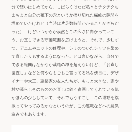
分で繕いはじめてから、しばらくはただ黙々とチクチクち
まちまと自分の靴下の穴というか擦り切れた繊維の隙間を
埋めていたけれど（当時は片足数時間かかることがざらだ
った）、けどいつからか漠然とこの広さに向かっていこ
う、お直しできる守備範囲を広げようと、それで、少しず
つ、デニムやニットの修理や、シミのついたシャツを染め
て直したりもするようになった。とは言いながら、自分で
できる範囲はなかなか裁縫の域を超えないけど、「お直し
世直し」などと何やらもごもご言ってる私を傍目に、デザ
イナーや大工、建築家の友人たちが、もっと大きな、家や
村や暮らしそのもののお直しに銘々参画してくれている気
がほんの少ししていて、それでもうすこし、この運動を旗
振ってやってみるかなというのが、この連載などへの意気
込みでもあります。