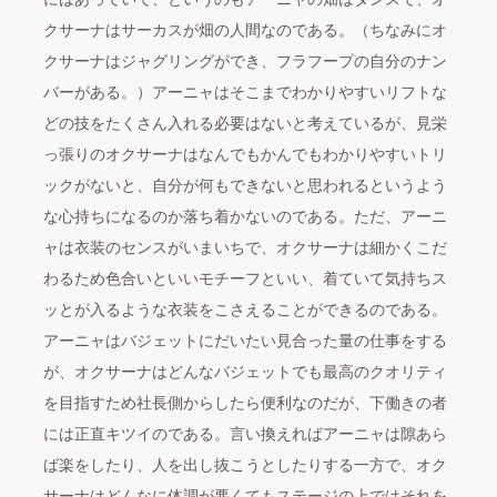
クサーナはサーカスが畑の人間なのである。（ちなみにオ
クサーナはジャグリングができ、フラフープの自分のナン
バーがある。）アーニャはそこまでわかりやすいリフトな
どの技をたくさん入れる必要はないと考えているが、見栄
っ張りのオクサーナはなんでもかんでもわかりやすいトリ
ックがないと、自分が何もできないと思われるというよう
な心持ちになるのか落ち着かないのである。ただ、アーニ
ャは衣装のセンスがいまいちで、オクサーナは細かくこだ
わるため色合いといいモチーフといい、着ていて気持ちス
ッとが入るような衣装をこさえることができるのである。
アーニャはバジェットにだいたい見合った量の仕事をする
が、オクサーナはどんなバジェットでも最高のクオリティ
を目指すため社長側からしたら便利なのだが、下働きの者
には正直キツイのである。言い換えればアーニャは隙あら
ば楽をしたり、人を出し抜こうとしたりする一方で、オク
サーナはどんなに体調が悪くてもステージの上ではそれを