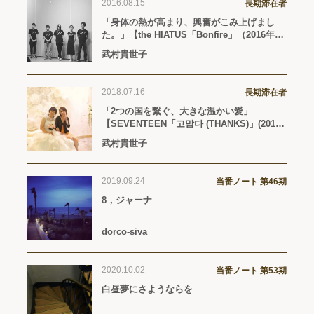
2016.08.15
長期滞在者
「身体の熱が高まり、興奮がこみ上げまし
た。」【the HIATUS「Bonfire」（2016年7
月6日リリース）
武村貴世子
2018.07.16
長期滞在者
「2つの国を繋ぐ、大きな温かい愛」
【SEVENTEEN「고맙다 (THANKS)」(2018
年2月5日リリース）】
武村貴世子
2019.09.24
当番ノート 第46期
8，ジャーナ
dorco-siva
2020.10.02
当番ノート 第53期
白昼夢にさようならを