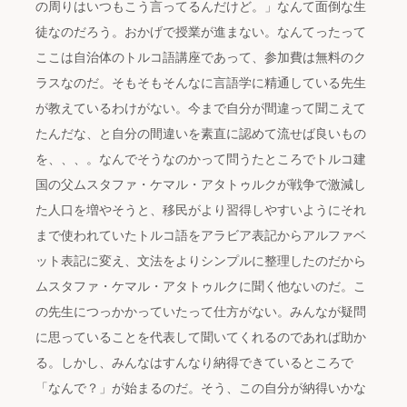
の周りはいつもこう言ってるんだけど。」なんて面倒な生
徒なのだろう。おかげで授業が進まない。なんてったって
ここは自治体のトルコ語講座であって、参加費は無料のク
ラスなのだ。そもそもそんなに言語学に精通している先生
が教えているわけがない。今まで自分が間違って聞こえて
たんだな、と自分の間違いを素直に認めて流せば良いもの
を、、、。なんでそうなのかって問うたところでトルコ建
国の父ムスタファ・ケマル・アタトゥルクが戦争で激減し
た人口を増やそうと、移民がより習得しやすいようにそれ
まで使われていたトルコ語をアラビア表記からアルファベ
ット表記に変え、文法をよりシンプルに整理したのだから
ムスタファ・ケマル・アタトゥルクに聞く他ないのだ。こ
の先生につっかかっていたって仕方がない。みんなが疑問
に思っていることを代表して聞いてくれるのであれば助か
る。しかし、みんなはすんなり納得できているところで
「なんで？」が始まるのだ。そう、この自分が納得いかな