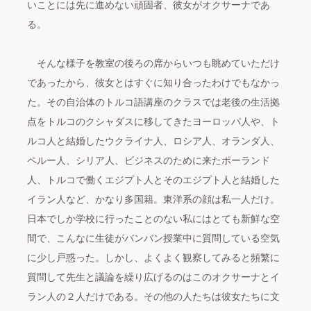
いことには先に進めない頑固者、彼女がオクサーナであ
る。
そんな様子を教室の後ろの席からいつも眺めていただけ
であったから、彼女とはすぐに知り合ったわけでもなかっ
た。その自治体のトルコ語講座のクラスでは老後の生活拠
点をトルコのクシャダスに移してきたヨーロッパ人や、ト
ルコ人と結婚したウクライナ人、ロシア人、オランダ人、
ペルー人、シリア人、ビジネスのために来たポーランド
人、トルコで働くエジプト人とそのエジプト人と結婚した
イラン人など、かなり多国籍。東洋系の顔は私一人だけ。
日本でしか学校に行ったことのない私にはとても新鮮な空
間で、こんなに生徒がバンバン授業中に質問している空気
に少し戸惑った。しかし、よくよく観察してみると頻繁に
質問して先生と議論を繰り広げるのはこのオクサーナとイ
ラン人の２人だけである。その他の人たちは彼女たちに文