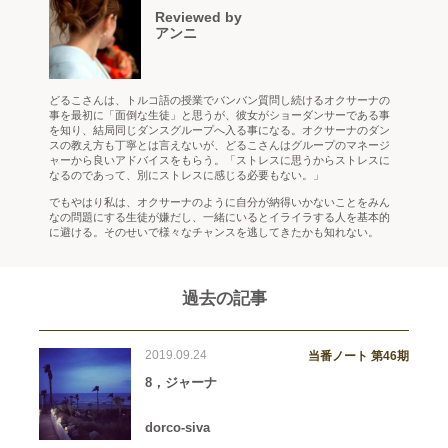
Reviewed by
アンニ
どるこさんは、トルコ語の授業でバンバン質問し続けるオクサーナの
事を最初に「面倒な生徒」と思うが、彼女がショーダンサーである事
を知り、結局同じダンスグループへ入る事になる。オクサーナのダン
スの教え方も丁寧とは言えないが、どるこさんはグループのマネージ
ャーから良いアドバイスをもらう。「ストレスに思うからストレスに
なるのであって、別にストレスに感じる必要もない。」
でもやはり私は、オクサーナのように自分が納得いかないことをみん
なの問題にする生徒が嫌だし、一緒にいるとイライラする人を基本的
に避ける。そのせいで様々なチャンスを逃してきたかも知れない。
過去の記事
2019.09.24
当番ノート 第46期
8，ジャーナ
dorco-siva