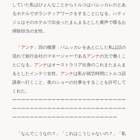
していた私はひょんなことからトルコはパムッカレのとあ
るホテルでボランティアワークをすることになる。ハティ
ジェはそのホテルで出会ったまんまるとした裏声で喋るお
掃除担当の女性。
「
アンナ
」回の概要：パムッカレをあとにした私は話の
流れで旅行会社のマネージャーである
アンナ
の元で働くこ
とになる。
アンナ
はオーストラリア出身のこれまたまんま
るとしたインテリ女性。
アンナ
は私が就労時間にトルコ語
講座へ行くこと、夜のショーの仕事をすることを許可して
くれた。
ーーーーーーーーーーーーーーーーーーーーーーーーーー
ーーーーーーーーーーーーーーーーーーーーーーーーーー
ーーーーーーーーーーーーーーーーーーーーーーーー
「なんでこうなの？」「これはこうじゃないの？」「私