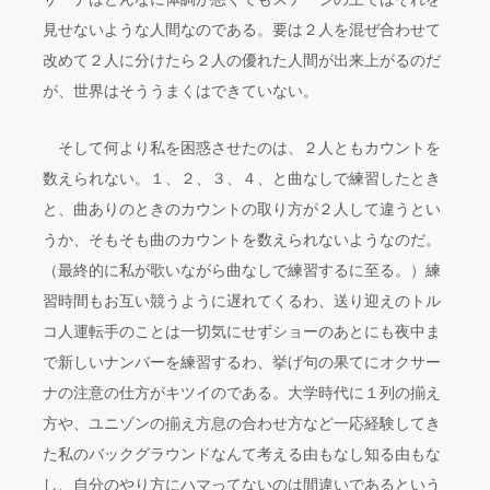
見せないような人間なのである。要は２人を混ぜ合わせて
改めて２人に分けたら２人の優れた人間が出来上がるのだ
が、世界はそううまくはできていない。
そして何より私を困惑させたのは、２人ともカウントを
数えられない。１、２、３、４、と曲なしで練習したとき
と、曲ありのときのカウントの取り方が２人して違うとい
うか、そもそも曲のカウントを数えられないようなのだ。
（最終的に私が歌いながら曲なしで練習するに至る。）練
習時間もお互い競うように遅れてくるわ、送り迎えのトル
コ人運転手のことは一切気にせずショーのあとにも夜中ま
で新しいナンバーを練習するわ、挙げ句の果てにオクサー
ナの注意の仕方がキツイのである。大学時代に１列の揃え
方や、ユニゾンの揃え方息の合わせ方など一応経験してき
た私のバックグラウンドなんて考える由もなし知る由もな
し、自分のやり方にハマってないのは間違いであるという