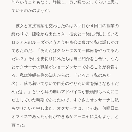
句をいうこともなく、静観し、良い暇つぶしくらいに思っ
ているのかのようだ。
彼女と直接言葉を交わしたのは３回目か４回目の授業の
終わりで、建物から出たとき、彼女と一緒に行動している
ロシア人のルーダがとうとう好奇心に負けて私に話しかけ
てきたのだ。「あんたはクシャダスで一体何をやってるん
だい？」それを皮切りに私たちは自己紹介をし合い、なん
とオクサーナの職業がショーダンサーであることが発覚す
る。私は沖縄在住の知人からの、「どるこ（私のあだ
名）、落ち着いてないで自分のやりたい道を探さなきゃだ
めだよ。」という耳の痛いアドバイスが後頭部らへんにこ
だましていた時期であったので、すぐさまオクサーナに私
もやりたいと申し出た。オクサーナは、じゃあ、何曜日に
オフィスであんたが何ができるかアーニャに見せよう、と
言った。