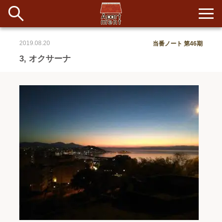
2019.08.20
当番ノート 第46期
新着
3, オクサーナ
当番ノート
長期滞在者&more
イベント&ショップ
配信
#アイデア
#イベント
#インド
#エッセイ
#ボツ
#マルシェ
#旅
#日記
#暮らし
#生活
#留学
#考え事
#音楽
入居者一覧
アパートメントについて
寄付について