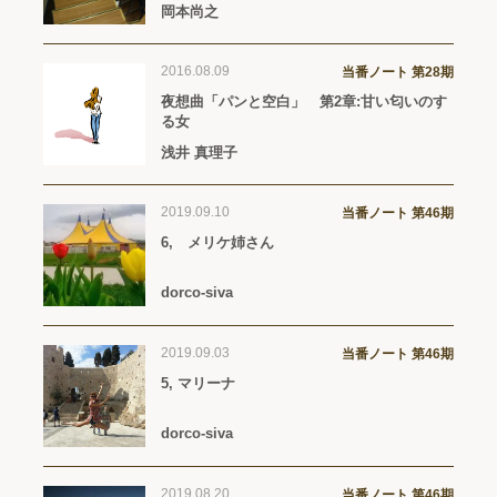
岡本尚之
2016.08.09
当番ノート 第28期
夜想曲「パンと空白」 第2章:甘い匂いのす
る女
浅井 真理子
2019.09.10
当番ノート 第46期
6, メリケ姉さん
dorco-siva
2019.09.03
当番ノート 第46期
5, マリーナ
dorco-siva
2019.08.20
当番ノート 第46期