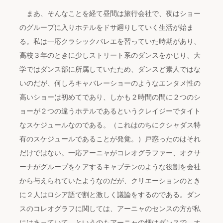
まあ、そんなことを経て昼間は旅行会社で、夜はショー
のグループに入りホテルをドサ廻りしていく生活が始ま
る。私は一応クラシックバレエを習っていた時期があり、
高校３年のときに少しストリート系のダンスをかじり、大
学ではダンス部に所属していたため、ダンスど素人ではな
いのだが、何しろキャバレーショーのようなエンタメ性の
高いショーは初めてであり、しかも２時間の間に２つのシ
ョーが２つの違うホテルであるというクレイジーでタイト
なスケジュールなのである。（これはのちにクシャダス特
有のスケジュールであることが発覚。）戸惑ったのはそれ
だけではない。一応アーニャがコレオグラファー、オクサ
ーナがグループをケアするキャプテンのような役割を会社
から与えられていたようなのだが、クリエーションのとき
に２人はロシア語で割と激しく議論をするのである。ダン
スのコレオグラフに関しては、アーニャのセンスの方が私
にはあっていて、というのもアーニャの畑はダンスで、オ