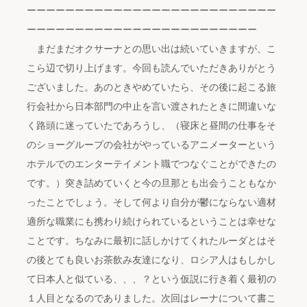
ーーーーーーーーーーーーーーーーーーーーーーーーーー
ーーーーーーーーーーーーーーーーーーーーーーーー
まだまだオクサーナとの思い出は続いていきますが、こ
こら辺で切り上げます。今回も読んでいただきありがとう
ございました。あのときやめていたら、その後に起こる旅
行会社から日本部門の中止を言い渡されたときに間違いな
く路頭に迷っていたであろうし、（寝床と昼間の仕事をそ
のショーグループの会社がやっているアニメーターという
ホテルでのエンターテイメント職でつなぐことができたの
です。）突き詰めていくと今の旦那とも出会うこともなか
ったことでしょう。そして何より自分が鬱にならない適材
適所な職業にも携わり続けられているということは幸せな
ことです。ちなみに最初に話しかけてくれたルーダとはそ
の後とても良いお茶飲み友達になり、ロシア人はもしかし
て日本人と似ている、、、？という仮説に行き着く最初の
１人目となるのでありました。次回はレーナについて書こ