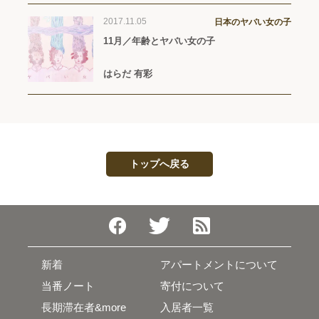
2017.11.05
日本のヤバい女の子
11月／年齢とヤバい女の子
はらだ 有彩
トップへ戻る
新着
アパートメントについて
当番ノート
寄付について
長期滞在者&more
入居者一覧