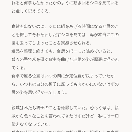
れると何事もなかったかのように動き回るシロを見ている
と虚しく思えてくる。
食欲も出ないのに、シロに餌をあげる時間になると母のこ
とを探してそわそわしだすシロを見ては、母が本当にこの
世を去ってしまったことを実感させられる。
遺品を整理し終えても、台所をぼーっと眺めていると、
皺々の手で米を研ぐ背中を曲げた老婆の姿が脳裏に浮かん
でくる。
食卓で座る位置はいつの間にか定位置が決まっていたか
ら、いつもの自分の椅子に座っても向かいにいないはずの
母の姿を思い浮かべてしまう。
親戚は私たち親子のことを倦厭していた。恐らく母は、親
戚から色々なことを言われてきたはずだけど、私には一切
伝えなくなっていた。