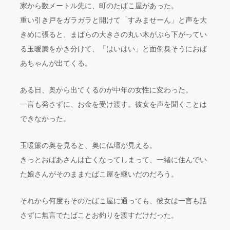
家から数メートル先に、町のたばこ屋があった。
重い引き戸をガラガラと開けて「すみませーん」と声を大
きめに張ると、まばらの大きさの丸い木がぶら下がってい
る玉暖簾をかき分けて、「はいはい」と面倒臭そうにおば
あちゃんが出てくる。
ある日、奥から出てくるのが中年の女性に変わった。
一言も発さずに、お金を受け渡す。彼女を声を聞くことは
できなかった。
玉暖簾の奥を見ると、奥に仏壇が見える。
きっとおばあさんは亡くなってしまって、一緒に住んでい
た娘さんがそのままたばこ屋を継いだのだろう。
それから何度もそのたばこ屋に通っても、彼女は一言も話
さずに無言でたばことお釣りを渡すだけだった。