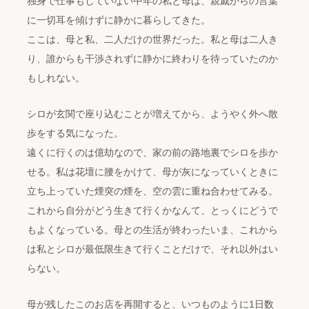
独身で仕事もしていない中年の私と母は、親戚からの言葉
に一切耳を傾けずに静かに暮らしてきた。
ここは、母と私、二人だけの世界だった。私と母は二人き
り、誰からも干渉されずに静かに終わりを待っていたのか
もしれない。
シロが玄関で座り込むことが増えてから、ようやく外へ散
歩をする気になった。
遠くに行くのは億劫なので、家の前の路地裏でシロを歩か
せる。私は花壇に腰をかけて、母が灰になっていくときに
立ち上っていた煙突の煙を、空の雲に重ね合わせてみる。
これから自分がどう生きて行くかなんて、とっくにどうで
もよくなっている。母との生活が終わったいま、これから
は私とシロが最低限生きて行くことだけで、それ以外はい
らない。
母が残したこのお店を再開すると、いつものように1日数