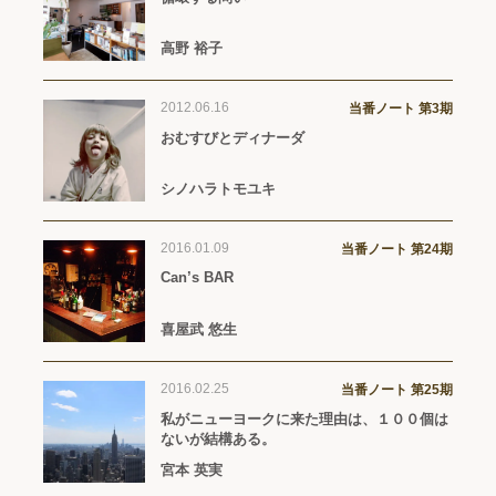
高野 裕子
2012.06.16
当番ノート 第3期
おむすびとディナーダ
シノハラトモユキ
2016.01.09
当番ノート 第24期
Can’s BAR
喜屋武 悠生
2016.02.25
当番ノート 第25期
私がニューヨークに来た理由は、１００個は
ないが結構ある。
宮本 英実