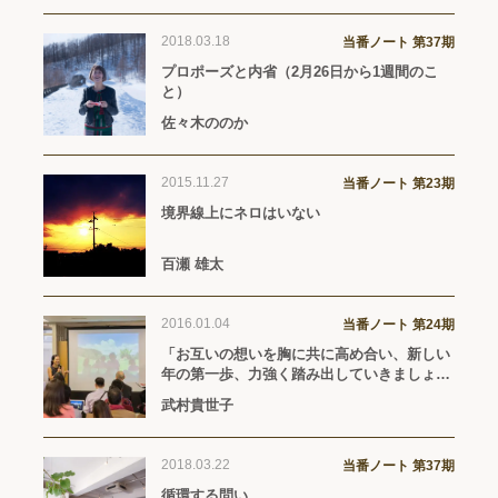
2018.03.18
当番ノート 第37期
プロポーズと内省（2月26日から1週間のこ
と）
佐々木ののか
2015.11.27
当番ノート 第23期
境界線上にネロはいない
百瀬 雄太
2016.01.04
当番ノート 第24期
「お互いの想いを胸に共に高め合い、新しい
年の第一歩、力強く踏み出していきましょ
う！」【MIYAVI「THE OTHERS」（2015年
武村貴世子
4月15日リリース）】
2018.03.22
当番ノート 第37期
循環する問い