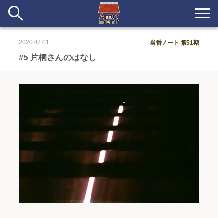
2020.07.01
当番ノート 第51期
新着
#5 片桐さんのはなし
当番ノート
長期滞在者&more
イベント&ショップ
配信
#アイデア
#イベント
#インド
#エッセイ
#ボツ
#マルシェ
#旅
#日記
#暮らし
#生活
#留学
#考え事
#音楽
入居者一覧
アパートメントについて
寄付について