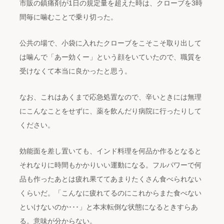
市販の鎮痛剤が1日の規定量を超えた時は、クローブを3時
間毎に噛むことで乗り切った。
公共の場で、小袋に入れたクローブをこそこそ取り出して
は噛んで「あー効くー」という顔をいていたので、職質を
受けなくて本当に良かったと思う。
なお、これはあくまで応急処置なので、辛いときには無理
にこんなことをせずに、薬を飲んだり病院に行ったりして
ください。
効能面を差し置いても、インド料理を何品か作るとなると
それなりに時間もかかりいい運動になる。フルパワーで何
品も作ったあとは疲れ果ててあまりたくさん食べられない
くらいだ。「こんなに疲れてるのにこれからまた食べない
といけないのか･･･」と本末転倒な状態になるときすらあ
る。意味が分からない。