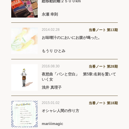
総移動距離２５００km
永瀬 幸則
2014.02.28
当番ノート 第13期
お味噌汁のにおいにお腹が鳴った。
もうり ひとみ
2016.08.30
当番ノート 第28期
夜想曲「パンと空白」 第5章:名刺を置いて
いく女
浅井 真理子
2015.01.02
当番ノート 第18期
オシャレ人間の作り方
mariiimagic