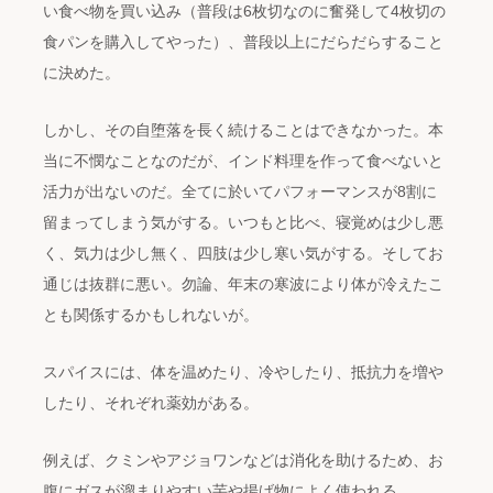
い食べ物を買い込み（普段は6枚切なのに奮発して4枚切の
食パンを購入してやった）、普段以上にだらだらすること
に決めた。
しかし、その自堕落を長く続けることはできなかった。本
当に不憫なことなのだが、インド料理を作って食べないと
活力が出ないのだ。全てに於いてパフォーマンスが8割に
留まってしまう気がする。いつもと比べ、寝覚めは少し悪
く、気力は少し無く、四肢は少し寒い気がする。そしてお
通じは抜群に悪い。勿論、年末の寒波により体が冷えたこ
とも関係するかもしれないが。
スパイスには、体を温めたり、冷やしたり、抵抗力を増や
したり、それぞれ薬効がある。
例えば、クミンやアジョワンなどは消化を助けるため、お
腹にガスが溜まりやすい芋や揚げ物によく使われる。