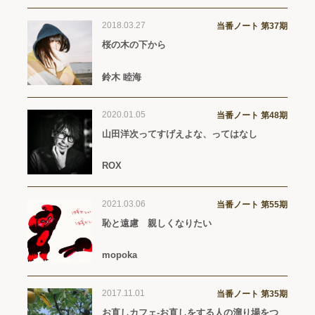
2018.03.27
当番ノート 第37期
桜の木の下から
鈴木 睦海
2020.01.05
当番ノート 第48期
山田洋次ってすげえよな、ってはなし
ROX
2021.03.06
当番ノート 第55期
恥と遠慮 親しくなりたい
mopoka
2017.11.01
当番ノート 第35期
お直しカフェ-お直しをする人の溜り場をつ