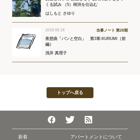
くる試み （5）柿渋を仕込む
はしもと さゆり
2016.08.16
当番ノート 第28期
夜想曲「パンと空白」 第3章:KURUMI（前
編）
浅井 真理子
トップへ戻る
新着
アパートメントについて