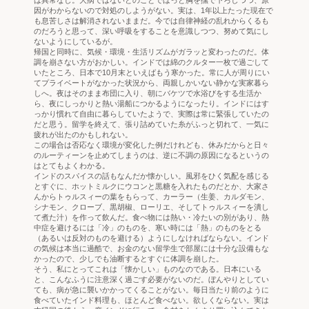
は異常なし。大病ではないとのことでほっと胸を撫で下ろしつつ、原
因がわからないので対処のしようがない。実は、1年以上たった現在で
も息苦しさは解消されないままだ。今では自律神経の乱れからくるも
のだろうと思って、深い呼吸をすることを意識しつつ、努めて気にし
ないようにしているが。
帰国と同時に、気候・環境・生活リズムがガラッと変わったのだ。体
調を崩さない方がおかしい。インドでは綿のクルター一枚で過ごして
いたところ、日本で10月末といえばもう寒かった。常に人が周りにい
てプライベートがなかった状況から、両親しかいない静かな実家暮ら
しへ。夜はそのまま布団に入り、朝にバケツで水浴びをする生活か
ら、夜にしっかりと熱い湯船につかるようになったり。インドにはす
っかり慣れて自由に暮らしていたようで、実際は常に緊張していたの
だと思う。留学を終えて、張り詰めていた糸がふっと切れて、一気に
疲れが出たのかもしれない。
この場合は否応なく環境が変化した例だけれども、休みだからと日々
のルーティーンを止めてしまうのは、逆に不調の原因になるというの
はとてもよくわかる。
インドのスパイスの話もなんだか懐かしい。風邪をひく気配を感じる
とすぐに、ホットミルクにウコンと黒糖を入れたものだとか、大家さ
んからトゥルスィーの葉をもらって、カーラー（生姜、カルダモン、
シナモン、クローブ、黒胡椒、ローリエ、そしてトゥルスィーを潰し
て煮た汁）を作って飲んだ。食べ物には熱い・冷たいの別があり、熱
中症を避けるには「冷」のものを、寒い時には「熱」のものをとる
（あるいは反対のものを避ける）ようにしなければならない。インド
の気候は本当に過酷で、お金のない留学生で部屋には十分な設備もな
かったので、少しでも油断するとすぐに体調を崩した。
そう、私にとってこれは「懐かしい」ものなのである。日本にいる
と、こんなふうに注意深く過ごす必要がないのだ。ぼんやりとしてい
ても、病が急に襲いかかってくることがない。毎日当たり前のように
食べていたインド料理も、ほとんど食べない。欲しくならない。実は