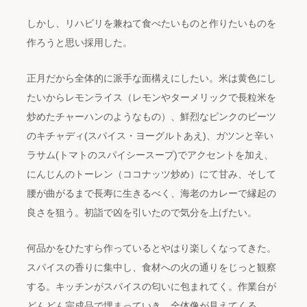
しかし、リハビリを兼ねて食べたいものと作りたいものを
作ろうと思い採用した。
正月だから全体的に派手な面構えにしたい。米は黄色にし
たいからレモンライス（レモンやターメリックで長粒米を
炒めたチャーハンのようなもの）、鮮烈なピンクのビーツ
のキチャディ(スパイス・ヨーグルトあえ)、ガツンと辛い
ラサム(トマトのスパイシースープ)でアクセントを加え、
にんじんのトーレン（ココナッツ炒め）にて甘み、そして
腰が曲がるまで長寿に生きるべく、海老のカレーで縁起の
良さを狙う。初詣で凶を引いたので気分を上げたい。
何品かをひたすら作っているとやはり楽しくなってきた。
スパイスの香りに集中し、食材への火の通りをじっと観察
する。キッチンがスパイスの匂いに包まれてく。作業台が
どんどん完成品で埋まっていき、全体像が見えてくる。