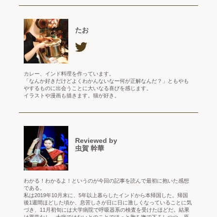
たお
カレー、インド料理を作っています。
「なんか好きだけどよくわかんないなー何が正解なんだ？」ともやも
やするものに出会うことに大いなる喜びを感じます。
イラストや漫画も描きます。猫が好き。
Reviewed by
虫賀 幹華
わかる！わかるよ！というのが今回の記事を読んで最初に抱いた感想
である。
私は2019年10月末に、5年以上暮らしたインドから本帰国した。帰国
後1週間ほどした頃か、息苦しさが日に日に激しくなっていることに気
づき、11月初旬には大学病院で呼吸器系の検査を受けたほどだ。結果