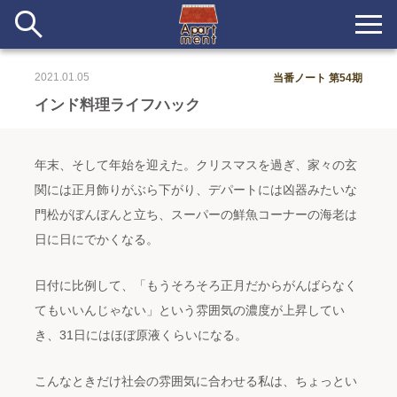
2021.01.05
当番ノート 第54期
新着
インド料理ライフハック
当番ノート
年末、そして年始を迎えた。クリスマスを過ぎ、家々の玄
長期滞在者&more
関には正月飾りがぶら下がり、デパートには凶器みたいな
門松がぼんぼんと立ち、スーパーの鮮魚コーナーの海老は
イベント&ショップ
日に日にでかくなる。
配信
#アイデア
#イベント
#インド
#エッセイ
#ボツ
#マルシェ
日付に比例して、「もうそろそろ正月だからがんばらなく
#旅
#日記
#暮らし
#生活
#留学
#考え事
#音楽
てもいいんじゃない」という雰囲気の濃度が上昇してい
入居者一覧
き、31日にはほぼ原液くらいになる。
アパートメントについて
こんなときだけ社会の雰囲気に合わせる私は、ちょっとい
寄付について