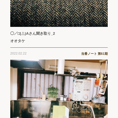
◯／⬜︎(△)Aさん聞き取り_2
オオタケ
2022.02.22
当番ノート 第61期