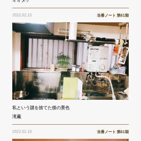
オオタケ
2022.02.15
当番ノート 第61期
私という謎を捨てた後の景色
滝薫
2022.02.10
当番ノート 第61期