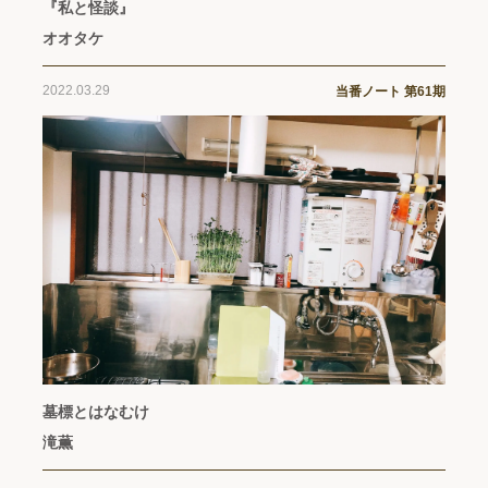
『私と怪談』
オオタケ
2022.03.29
当番ノート 第61期
墓標とはなむけ
滝薫