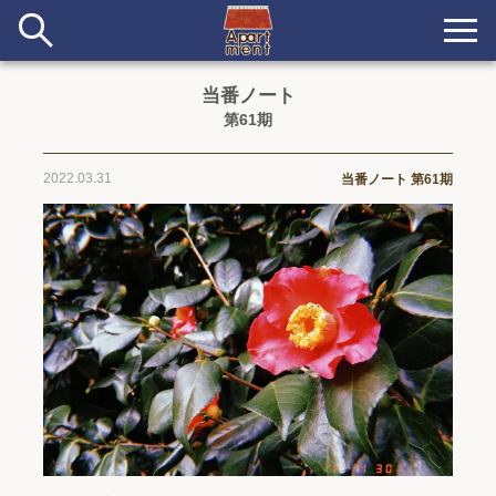
当番ノート
第61期
新着
当番ノート
2022.03.31
当番ノート 第61期
長期滞在者&more
イベント&ショップ
配信
#アイデア
#イベント
#インド
#エッセイ
#ボツ
#マルシェ
#旅
#日記
#暮らし
#生活
#留学
#考え事
#音楽
入居者一覧
アパートメントについて
寄付について