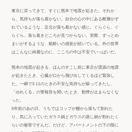
東京に戻ってきて、すぐに熊本で地震が起きた。それか
ら、気持ちが落ち着かない。自分の心の中にある断層がず
れているような、足元が落ち着かない感じ。ぐらぐら、ぐ
らぐら。落ち着きどころが見つからない。実際、ずっとめ
まいがするような、船酔いの感覚が続いている。外の世界
はこんなに綺麗なのに、こころの中は不安でいっぱいだ。
熊本の地震が起きる、ほんのすこし前に東京が震源の地震
が起きたとき、心臓が口から飛び出してくるほど緊張し
た。一瞬で3.11のときの不安な気持ちが蘇ってきたし、
「ゆれくる」の警報音を聞いたとき、動悸が止まらなくな
った。
5年前のあの日、うちではコップが棚から落ちて割れた
り、気に入っていたガラス鍋とガラスの蒸し鍋が割れたく
らいの被害ですんだ。だけど、アパートメントの下の階に