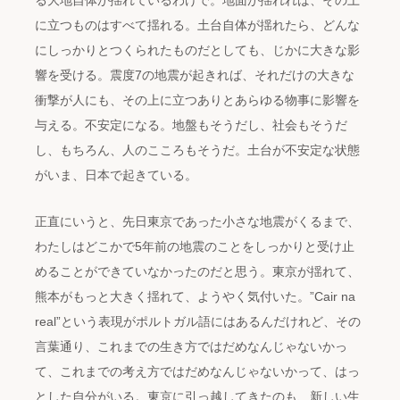
る大地自体が揺れているわけで。地面が揺れれば、その上
に立つものはすべて揺れる。土台自体が揺れたら、どんな
にしっかりとつくられたものだとしても、じかに大きな影
響を受ける。震度7の地震が起きれば、それだけの大きな
衝撃が人にも、その上に立つありとあらゆる物事に影響を
与える。不安定になる。地盤もそうだし、社会もそうだ
し、もちろん、人のこころもそうだ。土台が不安定な状態
がいま、日本で起きている。
正直にいうと、先日東京であった小さな地震がくるまで、
わたしはどこかで5年前の地震のことをしっかりと受け止
めることができていなかったのだと思う。東京が揺れて、
熊本がもっと大きく揺れて、ようやく気付いた。”Cair na
real”という表現がポルトガル語にはあるんだけれど、その
言葉通り、これまでの生き方ではだめなんじゃないかっ
て、これまでの考え方ではだめなんじゃないかって、はっ
とした自分がいる。東京に引っ越してきたのも、新しい生