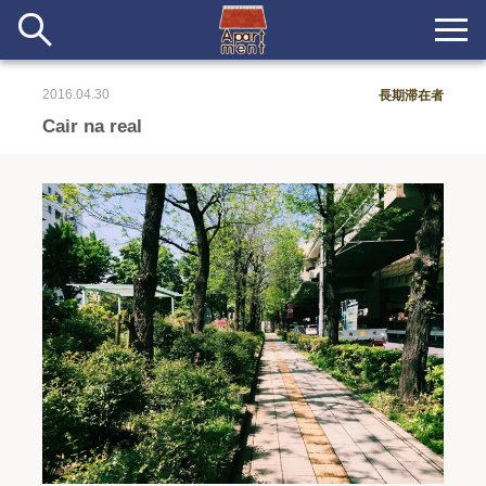
2016.04.30
長期滞在者
新着
Cair na real
当番ノート
長期滞在者&more
イベント&ショップ
配信
#アイデア
#イベント
#インド
#エッセイ
#ボツ
#マルシェ
#旅
#日記
#暮らし
#生活
#留学
#考え事
#音楽
入居者一覧
アパートメントについて
寄付について