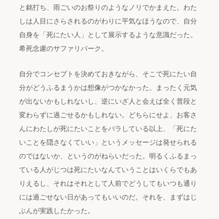
と銘打ち、雨ごいのお祭りのようなノリでかまえた。わた
しは人目にさらされるのがわりに平気なほうなので、自分
自身を「死にたい人」として展示するような意識だった。
希死念慮のサファリパーク。
自分でコンセプトを決めておきながら、そこで死にたい自
分がどうふるまうかは想像がつかなかった。まったく元気
が出ないかもしれないし、逆にいざ人と会えば全く普段と
変わらずに過ごせるかもしれない。どちらにせよ、お客さ
んにわたしが死にたいことをバラしている以上、「死にた
いことを隠さなくていい」というメッセージは発せられる
のではないか、というのがねらいだった。明るくふるまっ
ている人がじつは死にたいなんていうことはいくらでもあ
りえるし、それはそれとして人前でどうしてもいつも通り
には過ごせない日があってもいいのだ。それを、まずはじ
ぶんが実践したかった。