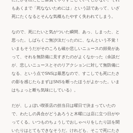
もあくまで「死なないためには」という話であって、いざ
死にたくなるとそんな気概もたやすく失われてしまう。
なので、死にたいと気がついた瞬間、あっ、しまった、と
思った。しばらくご無沙汰だったのに、なんという不覚！
いまもそうだがそのころも確か悲しいニュースの頻発があ
って、それを無防備に見すぎたのがよくなかった（余談だ
が、悲しいニュースとそのリアクションに対して無防備に
なる、という点でSNSは最悪なので、すこしでも死にたさ
の影を感じたらまずはSNSを断ったほうがよかった。いま
はちょっと断ち気味にしている）。
だが、しょぼい喫茶店の担当日は曜日で決まっていたの
で、わたしの具合がどうあろうと木曜には店に立つ日がや
ってくる。いつものちょうしでおしゃべりをしたり話を聞
いたりはとてもできなそうだ。けれども、そこで死にたさ