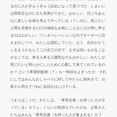
るのに人がぎゅうぎゅう詰めになって居つづけ、しまいに
は喫茶店なのに立ち見席ができた。おかしい、日ごろあん
なに楽しい企画を考えてやっている（？）のに、死にたい
人間を見物するだけの地味な企画にこんなに人が押し寄せ
るのはおかしい。ワンオペレーションなのでオーダーに目
をまわしつつ、わたしは混乱していた。もう、自分がどう
ふるまうかなんて二の次三の次で、まずは洗いものをこな
さなくては。来る人来る人陽気なのもおかしい。わたしが
死にたいと明らかにしたために心配して来てくれているの
か？ という希望的観測（？）も一時頭をよぎったが、それ
にしてはみんなおしゃべりに対してやたらに前向きで、お
客さん同士でつねに会話がはじけている。
つまりはこうだ。わたしは、「希死念慮（を持った人が立
っている）カフェ」くらいの気持ちでいたのを、お客さん
たちはみんな「希死念慮（を持った人が集まれる）カフ