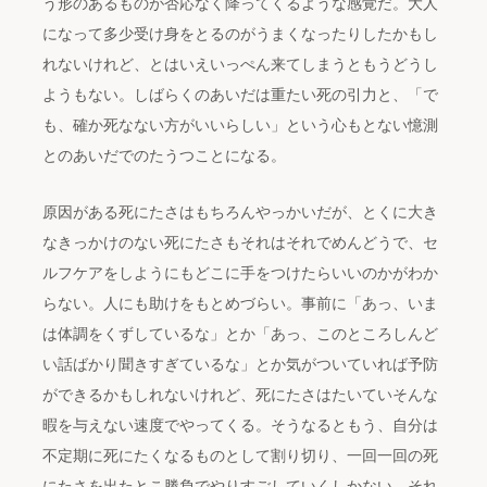
う形のあるものが否応なく降ってくるような感覚だ。大人
になって多少受け身をとるのがうまくなったりしたかもし
れないけれど、とはいえいっぺん来てしまうともうどうし
ようもない。しばらくのあいだは重たい死の引力と、「で
も、確か死なない方がいいらしい」という心もとない憶測
とのあいだでのたうつことになる。
原因がある死にたさはもちろんやっかいだが、とくに大き
なきっかけのない死にたさもそれはそれでめんどうで、セ
ルフケアをしようにもどこに手をつけたらいいのかがわか
らない。人にも助けをもとめづらい。事前に「あっ、いま
は体調をくずしているな」とか「あっ、このところしんど
い話ばかり聞きすぎているな」とか気がついていれば予防
ができるかもしれないけれど、死にたさはたいていそんな
暇を与えない速度でやってくる。そうなるともう、自分は
不定期に死にたくなるものとして割り切り、一回一回の死
にたさを出たとこ勝負でやりすごしていくしかない。それ