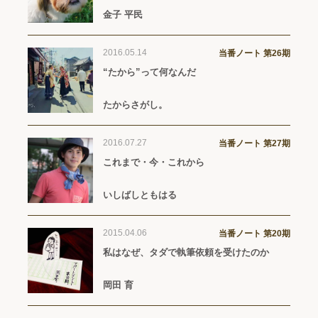
金子 平民
2016.05.14
当番ノート 第26期
“たから”って何なんだ
たからさがし。
2016.07.27
当番ノート 第27期
これまで・今・これから
いしばしともはる
2015.04.06
当番ノート 第20期
私はなぜ、タダで執筆依頼を受けたのか
岡田 育