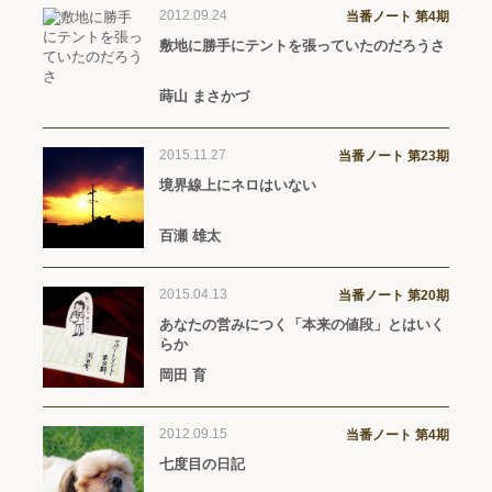
2012.09.24
当番ノート 第4期
敷地に勝手にテントを張っていたのだろうさ
蒔山 まさかづ
2015.11.27
当番ノート 第23期
境界線上にネロはいない
百瀬 雄太
2015.04.13
当番ノート 第20期
あなたの営みにつく「本来の値段」とはいく
らか
岡田 育
2012.09.15
当番ノート 第4期
七度目の日記