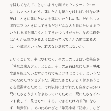
を隠してなんてことないような顔でカウンターに立つの
は、ちょっとちがう。死にたさを隠さなければいけない状
況は、ときに死にたい人を死にいたらしめる。だからしょ
ぼ喫に立つときにはできるだけどんな人も死にたいままで
いられる場を開こうとしてきたつもりだった。なのに自分
ばかりが元気であるように装ってお客さんの前に出るの
は、不誠実というか、芯のない選択ではないか。
ということで、半ばやむなく、その日のしょぼい喫茶店を
「希死念慮カフェ」とした。今日の店員は死にたさ＝希死
念慮を抱えていますがそれでもよければどうぞ、というだ
けのなめたコンセプトだ。死にたさとしぶとく付きあうこ
とを提案するために、それ以前にまずわたし自身が自分の
死にたさとうまく付きあっていくために、死にたさをイベ
ント化して、見せものにする。できるだけ内省的になら
ず、無責任に。そのためわざと「希死念慮『記念』」など