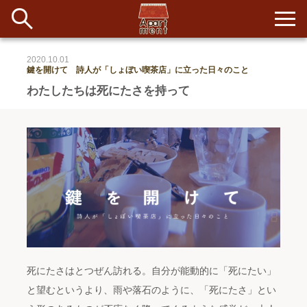
2020.10.01
鍵を開けて 詩人が「しょぼい喫茶店」に立った日々のこと
新着
わたしたちは死にたさを持って
当番ノート
長期滞在者&more
イベント&ショップ
配信
#アイデア
#イベント
#インド
#エッセイ
#ボツ
#マルシェ
#旅
#日記
#暮らし
#生活
#留学
#考え事
#音楽
入居者一覧
死にたさはとつぜん訪れる。自分が能動的に「死にたい」
アパートメントについて
と望むというより、雨や落石のように、「死にたさ」とい
寄付について