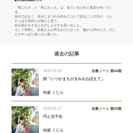
「死にたさ」と「死にたい人」は、似ているけれど真逆を向いてい
る。
自分ではなく、自分にまつわる何かについて語ることの方が、うん、
やっぱり気持ちが楽だと思う。
自己紹介をするときのしんどさを思い出した。
そして同時に、向坂さんが声をかけたかった「輪から外れた人」のこ
とがやっぱり強く心に残った。
過去の記事
2019.05.24
当番ノート 第44期
詩「いつかまちがきみをおぼえて」
向坂 くじら
2019.05.17
当番ノート 第44期
円と北千住
向坂 くじら