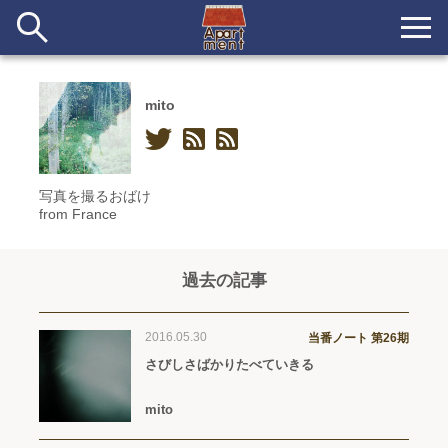
mito
新着
当番ノート
写真を撮るおばけ
長期滞在者&more
from France
イベント&ショップ
過去の記事
配信
#アイデア
#イベント
#インド
#エッセイ
#ボツ
#マルシェ
2016.05.30
#旅
#日記
#暮らし
#生活
#留学
#考え事
当番ノート 第26期
#音楽
入居者一覧
さびしさばかりたべていきる
アパートメントについて
mito
寄付について