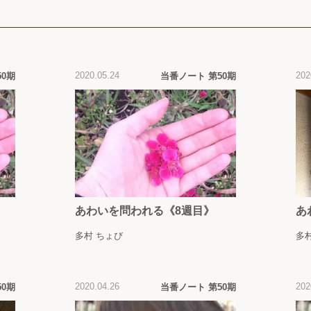
2020.05.24
202
50期
当番ノート 第50期
あわいを問われる《8週目》
あ
多村 ちょび
多
2020.04.26
202
50期
当番ノート 第50期