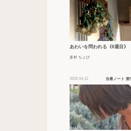
あわいを問われる《6週目》
多村 ちょび
2020.04.12
当番ノート 第