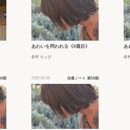
あわいを問われる《4週目》
あ
多村 ちょび
多
2020.04.05
50期
当番ノート 第50期