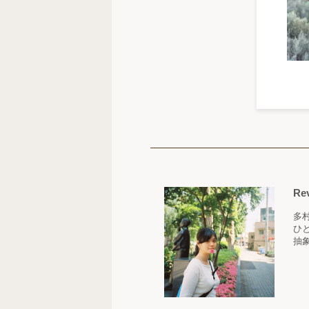
Re
多
ひ
抽