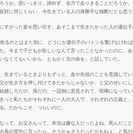
ろうか。思いっきり、諦めず、全力で走りきることだろうか。
反対に同じくらい、今生きている人の身勝手な独断だとも思う
にすがった姿を思い出す。あそこまで生きたかった人の遺伝子
を焦るのとはまた別に、どうにか遺伝子のバトンを繋げなけれ
た。今まで子どもが欲しいなんて言ったことなかったのに、会
いなくてもいいから、ともかく次の命を」と話していた。
、生きているときよりもずっと、血や先祖のことを意識してい
父が生き方を押し付けてきたからじゃないか、と父のせいにし
結婚しろだの、孫だの、一辺倒に意見されて、喧嘩になってい
きっと私たちがそれぞれに一人の大人で、それぞれの正義と、
る。だからこそ、つらいのだ。
なって、お父さんって、本当は嫌な人だったよね、死んだこと
る母の背中に言ったら、そうかぁそうだったかもねぇ、と気の