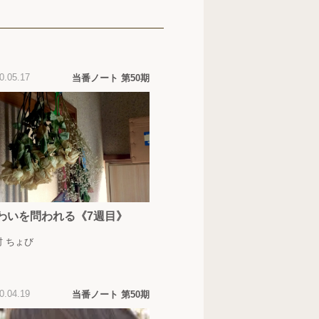
0.05.17
当番ノート 第50期
わいを問われる《7週目》
村 ちょび
0.04.19
当番ノート 第50期