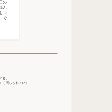
日の
読ん
をつ
、で
する。
るく照らされている。