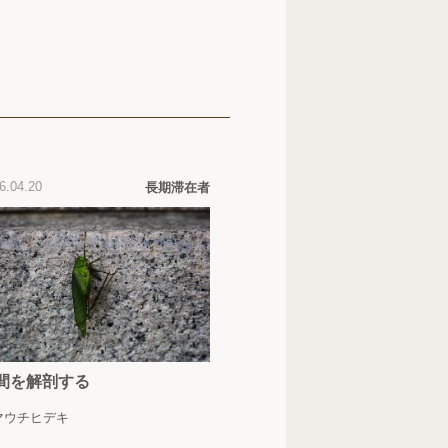
6.04.20
長期滞在者
間を解剖する
マウチヒデキ