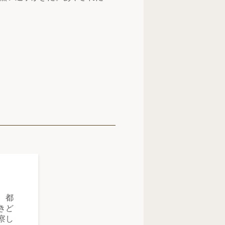
、都
きど
察し