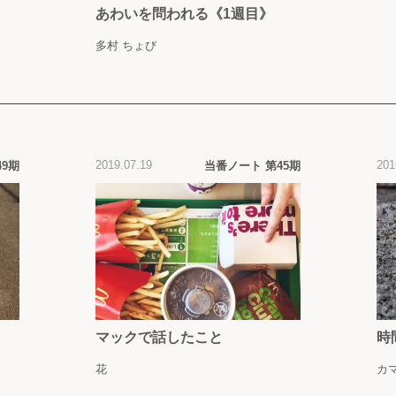
あわいを問われる《1週目》
多村 ちょび
2019.07.19
201
49期
当番ノート 第45期
マックで話したこと
時
花
カ