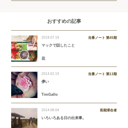
おすすめの記事
2019.07.19
当番ノート 第45期
マックで話したこと
花
2014.02.15
当番ノート 第13期
儚い
TimGallo
2014.08.04
長期滞在者
いろいろある日の出来事。