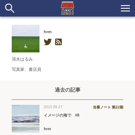
hrm
新着
当番ノート
清水はるみ
長期滞在者&more
写真家、書店員
イベント&ショップ
過去の記事
配信
#アイデア
#イベント
#インド
#エッセイ
#ボツ
#マルシェ
#旅
#日記
#暮らし
#生活
#留学
#考え事
#音楽
入居者一覧
2015.09.27
当番ノート 第22期
イメージの海で #8
アパートメントについて
hrm
寄付について