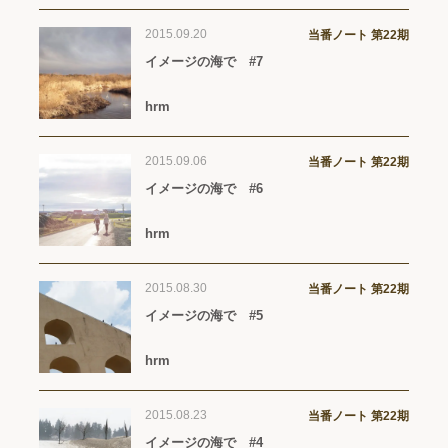
2015.09.20
当番ノート 第22期
イメージの海で #7
hrm
2015.09.06
当番ノート 第22期
イメージの海で #6
hrm
2015.08.30
当番ノート 第22期
イメージの海で #5
hrm
2015.08.23
当番ノート 第22期
イメージの海で #4