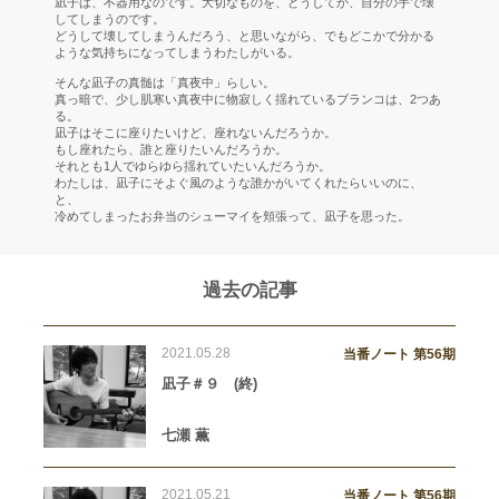
凪子は、不器用なのです。大切なものを、どうしてか、自分の手で壊
してしまうのです。
どうして壊してしまうんだろう、と思いながら、でもどこかで分かる
ような気持ちになってしまうわたしがいる。
そんな凪子の真髄は「真夜中」らしい。
真っ暗で、少し肌寒い真夜中に物寂しく揺れているブランコは、2つあ
る。
凪子はそこに座りたいけど、座れないんだろうか。
もし座れたら、誰と座りたいんだろうか。
それとも1人でゆらゆら揺れていたいんだろうか。
わたしは、凪子にそよぐ風のような誰かがいてくれたらいいのに、
と、
冷めてしまったお弁当のシューマイを頬張って、凪子を思った。
過去の記事
2021.05.28
当番ノート 第56期
凪子＃９ (終)
七瀬 薫
2021.05.21
当番ノート 第56期