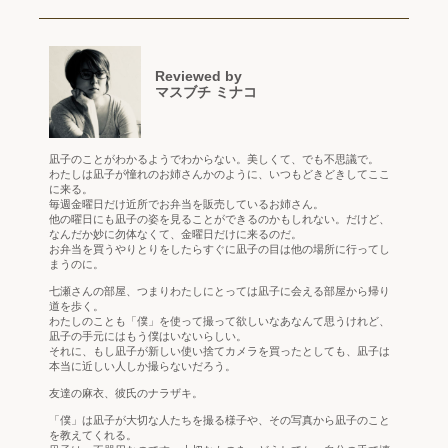
Reviewed by
マスブチ ミナコ
凪子のことがわかるようでわからない。美しくて、でも不思議で。
わたしは凪子が憧れのお姉さんかのように、いつもどきどきしてここ
に来る。
毎週金曜日だけ近所でお弁当を販売しているお姉さん。
他の曜日にも凪子の姿を見ることができるのかもしれない。だけど、
なんだか妙に勿体なくて、金曜日だけに来るのだ。
お弁当を買うやりとりをしたらすぐに凪子の目は他の場所に行ってし
まうのに。
七瀬さんの部屋、つまりわたしにとっては凪子に会える部屋から帰り
道を歩く。
わたしのことも「僕」を使って撮って欲しいなあなんて思うけれど、
凪子の手元にはもう僕はいないらしい。
それに、もし凪子が新しい使い捨てカメラを買ったとしても、凪子は
本当に近しい人しか撮らないだろう。
友達の麻衣、彼氏のナラザキ。
「僕」は凪子が大切な人たちを撮る様子や、その写真から凪子のこと
を教えてくれる。