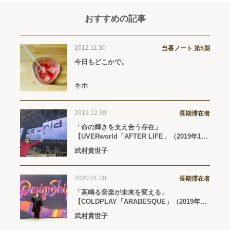
おすすめの記事
2012.11.30
当番ノート 第5期
今日もどこかで。
キホ
2019.12.30
長期滞在者
「命の輝きを支え合う存在」
【UVERworld「AFTER LIFE」（2019年12
月4日リリース）】
武村貴世子
2020.01.20
長期滞在者
「高鳴る音楽が未来を変える」
【COLDPLAY「ARABESQUE」（2019年11
月22日リリース）】
武村貴世子