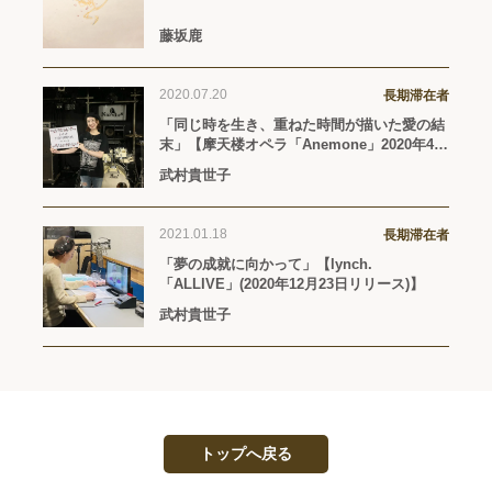
藤坂鹿
2020.07.20
長期滞在者
「同じ時を生き、重ねた時間が描いた愛の結
末」【摩天楼オペラ「Anemone」2020年4月
22日リリース】
武村貴世子
2021.01.18
長期滞在者
「夢の成就に向かって」【lynch.
「ALLIVE」(2020年12月23日リリース)】
武村貴世子
トップへ戻る