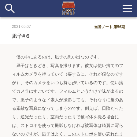
2021.05.07
当番ノート 第56期
新着
凪子#６
当番ノート
僕の中にあるのは、凪子の思い出なのです。
長期滞在者&more
凪子はときどき、写真を撮ります。彼女は使い捨てのフ
ィルムカメラを持っていて（要するに、それが僕なのです
イベント&ショップ
が）、そのカメラをいつも持ち歩いているのです。使い捨
てカメラはすごいです。フィルムというだけで味が出るの
配信
#アイデア
#イベント
#インド
#エッセイ
#ボツ
#マルシェ
で、凪子のようなド素人が撮影しても、それなりに趣のあ
#旅
#日記
#暮らし
#生活
#留学
#考え事
#音楽
入居者一覧
る素敵な写真になってしまうのです。例えば、日陰だった
り、逆光だったり、室内だったりで被写体を撮る場合に
アパートメントについて
は、ストロボを使って撮影しなければ被写体は綺麗に写ら
ないのですが、凪子はよく、このストロボを使い忘れたま
寄付について