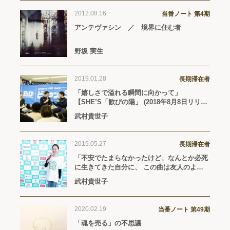
2012.08.16
当番ノート 第4期
アンテヴァシン ／ 境界に住む者
野坂 実生
2019.01.28
長期滞在者
「嬉しさで溢れる瞬間に向かって」
【SHE’S「歓びの陽」 (2018年8月8日リリー
ス)】
武村貴世子
2019.05.27
長期滞在者
「不安でたまらなかったけど、なんとか必死
に生きてきた自分に、 この曲は友人のよう
に寄り添ってくれました。」【BUMP OF
武村貴世子
CHICKEN「Aurora」（2019年3月15日リリ
ース）】
2020.02.19
当番ノート 第49期
「魂を売る」の不思議