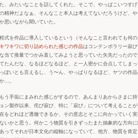
た、みたいなことを話してくれた。そこで、やっぱこいつすげ
の精神だよなぁ、そんなこと本人は考えてないだろうけど、や
か思いながら聞いていた。
程式を作品に導入しているという（そんなこと言われても何の
キワキワに切り詰められた感じの作品
はコンテンポラリー寂び
な当て推量でつかみ直してみようと思っていた矢先だったので
てたんだな、なるほどなるほど、と一人密かに合点してしまっ
っぽいとも言えるし、う〜ん、やっぱりなるほど、ヤツの作品
か…。
もう手垢にまみれた感じがするので、あんまりあからさまに持
ョン製作以来、侘び寂び、特に「寂び」について考えることが
在をどれほど透徹できるか、その意志とそこに向かっていく実
ないかと思う。何かこう物質を引きずったまた抽象的な方向に
あってそれが日本文化の縦軸になっていて、他方、物質を肯定