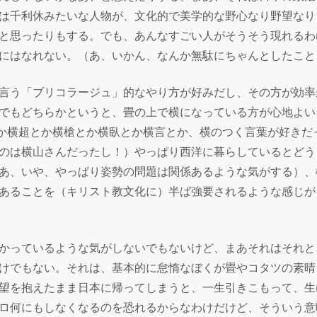
は千利休みたいな人物が、文化的で美学的な野心なり野望なり
と思ったりもする。でも、あんなすごい人がそうそう現れるわ
にはなれない。（あ、いかん、なんか無駄にちゃんとしたこと
言う「ブリコラージュ」的なやり方が好みだし、その方が効率
でもどちらかというと、畳の上で横になっている方が心地よい
か横超とか横槍とか横臥とか横言とか、横のつく言葉が好きだ
のは横山さんだったし！）やっぱり西洋に暮らしているとどう
あ、いや、やっぱり姿勢の問題は関係あるような気がする）、
あることを（キリスト教文化に）半ば強要されるような感じが
かっているような気がしないでもないけど、まあそれはそれと
けでもない。それは、基本的に怠惰なぼくが畳やコタツの素晴
望を抱えたまま日本に帰ってしまうと、一生引きこもって、生
ロ何にもしなくなるのを恐れるからなわけだけど、そういう意