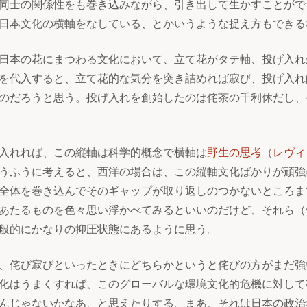
同士の関係性をも巻き込みながら、引き出して生かすことがで
日本文化の横軸をなしている、とかいうような捉え方もできる
日本の花にまつわる文化において、立て花がタテ軸、投げ入れ
を代入すると、立て花的な気分を突き詰めれば寂び、投げ入れ
のだろうと思う。投げ入れを創始したのは侘茶の千利休だし、
入れれば、この縦軸は科学的概念で横軸は
野生の思考
（
レヴィ
うふうに考えると、西洋の場合は、この縦軸文化ばかりが頑強
全体を巻き込んでそのギャップが取り返しのつかないところま
あたるものを色々思い浮かべてみるといいのだけど、それら（
般的にかなりの抑圧状態にあるように思う。
、侘び寂びといったときにどちらかというと侘びの方がまだ強
化はうまくすれば、このグローバルな環境文化的危機に対して
んじゃないかなあ、と思えたりする。まあ、それは日本の政治