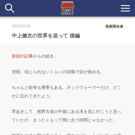
2020.02.24
長期滞在者
新着
中上健次の世界を追って 後編
当番ノート
前回の記事
からの続き。
長期滞在者&more
翌朝、信じられないくらいの頭痛で目が覚める。
イベント&ショップ
ちゃんと財布も携帯もある。ネックウォーマーだけ、どこ
配信
かに忘れてきたよう。
#アイデア
#イベント
#インド
#エッセイ
#ボツ
#マルシェ
#旅
#日記
#暮らし
#生活
#留学
#考え事
#音楽
入居者一覧
早起きして、熊野古道の中腹にある滝を見に行こうと思っ
ていたが、まったくもって間に合う時間じゃなかった。
アパートメントについて
寄付について