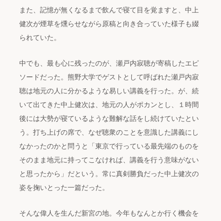
また、記憶が無くなるまで飲んで寝て目を覚ますと、中上
健次が煙草を燻らせながら原稿と向き合っていた様子も綴
られていた。
中でも、最も心に残ったのが、瀬戸内寂聴が寄稿したエピ
ソードだった。熊野大学でゲストとして呼ばれた瀬戸内寂
聴は地元の人に分かるような易しい講義を行った。が、続
いて出てきた中上健次は、地元の人がポカンとし、１時間
後には大勢が寝ているような難解な話をし続けていたとい
う。打ち上げの席で、なぜ聴衆のことを意識した講義にし
なかったのかと問うと「東京で行っている最先端のものを
そのまま地元に持ってこなければ、講義を行う意味がない
と思ったから」だという。常に真剣勝負だった中上健次の
姿を掬いとった一篇だった。
そんな偉人を生んだ新宮の地。今年もなんとか行く機会を