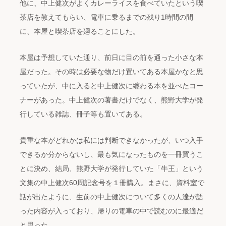
他に、中上健次がよくカレーライスを食べていたという喫
茶店を教えてもらい、電車に乗るまでの残り1時間の間
に、本屋と喫茶店を廻ることにした。
本屋は予想していた通り、前日に目の前を通った小さな本
屋だった。その時は必要な物だけ置いてある本屋かなと思
っていたが、中に入ると中上健次に纏わる本を並べたコー
ナーがあった。中上健次の著書だけでなく、熊野大学が発
行している雑誌、冊子等も置いてある。
貴重な本がどれかは私には判断できなかったが、いつ入手
できるか分からないし、最も気になったものを一冊買うこ
とに決め、結局、熊野大学が発行していた「牛王」という
文集の中上健次60周記念号を１冊購入。まさに、資料室で
話が出たように、生前の中上健次について多くの人達が語
った内容が入っており、帰りの電車の中で読むのに最適だ
と思った。