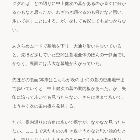
ググれば、どの辺りに中上健次の墓があるのか直ぐに分か
るかもなと思ったが、わざわざ調べるのも癪だなと思い、
歩いて探すことにする。が、探しても探しても見つからな
い。
あきらめムードで墓地を下り、大通り沿いを歩いている
と、先ほど探していた空間は墓地全体のほんの一斜面でし
かなく、裏面には広大な墓地が広がっていた。
先ほどの裏面(本来はこちらが表のはず)の墓の密集地帯ま
で歩いていくと、中上健次の墓の案内板があった。が、矢
印に沿って歩いても見当たらない。さらに奥まで歩いて、
ようやく次の案内板を発見する。
だが、案内通りの方角に歩いて探すが、なかなか見当たら
ない。ここまで来たものの引き返そうかなと思い始めたと
き、周りよりも少し大きめのスペースをとった墓があり、