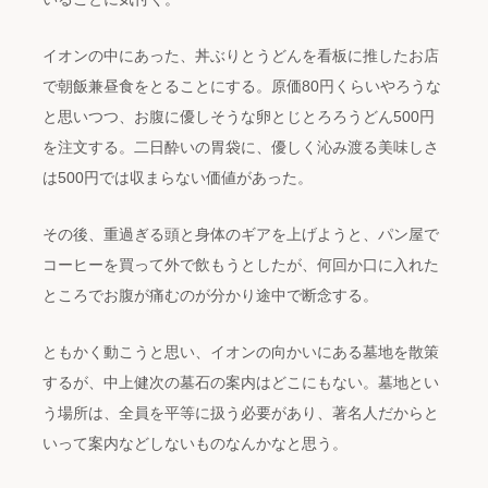
イオンの中にあった、丼ぶりとうどんを看板に推したお店
で朝飯兼昼食をとることにする。原価80円くらいやろうな
と思いつつ、お腹に優しそうな卵とじとろろうどん500円
を注文する。二日酔いの胃袋に、優しく沁み渡る美味しさ
は500円では収まらない価値があった。
その後、重過ぎる頭と身体のギアを上げようと、パン屋で
コーヒーを買って外で飲もうとしたが、何回か口に入れた
ところでお腹が痛むのが分かり途中で断念する。
ともかく動こうと思い、イオンの向かいにある墓地を散策
するが、中上健次の墓石の案内はどこにもない。墓地とい
う場所は、全員を平等に扱う必要があり、著名人だからと
いって案内などしないものなんかなと思う。