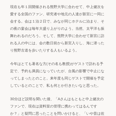
現在も年１回開催される熊野大学に合わせて、中上健次を
愛する全国のファン、研究者や地元の人達が新宮に一同に
会する。会は１泊２日で、みなが同じホテルに泊まり、そ
の夜の宴会は毎年大盛り上がりのよう。当然、太平洋も振
舞われるのだろう。そして、熊野大学に合わせて新宮に訪
れる人の中には、会の数日前から新宮入りし、海に潜った
り熊野古道を歩いたりする人もいるよう。
今年はとても著名な方(その名も教授)がゲストで訪れる予
定で、予約も満員になっていたが、台風の影響で中止にな
ってしまったとのこと。来年度も同じゲストで開催を予定
しているとのことで、私も何とか行きたいなと思った。
30分ほど説明を聞いた後、「Aさんはもともと中上健次の
ファンで、現在は資料室の管理に携わってはるんです
か？」と疑問に思ったことを問いかけると、「いや昔は佐