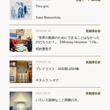
当番ノート 第14期
This girl,
Saka Matsushita
2019.04.15
長期滞在者
「世界の歌姫のためにできることはなかった
のだろうか？」【Whitney Houston「I Have
Nothing」(1993年2月20日リリース）】
武村貴世子
2024.07.24
長期滞在者
プレイリスト 2022秋-2024春
キタムラ レオナ
2015.09.07
長期滞在者
いろいろ面倒なこと再開の月。