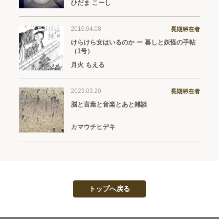
ひだま こーし
2016.04.08
長期滞在者
けらけら女はいるのか ー 暮しと妖怪の手帖
（1号）
月火 もえる
2023.03.20
長期滞在者
脳と言葉と音楽とあと雑談
カマウチヒデキ
トップへ戻る