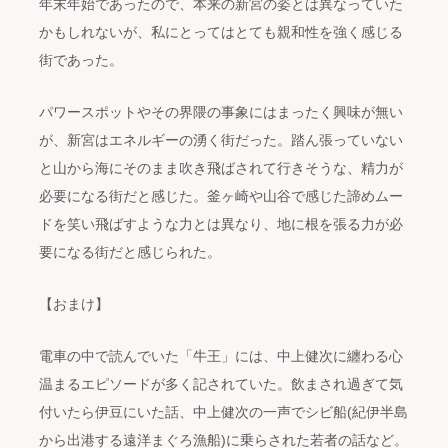
年末年始であったので、本来の新宮の姿とは異なっていた
かもしれないが、私にとってはとても親和性を強く感じる
街であった。
パワースポットやその界隈の事象にはまったく興味が無い
が、新宮はエネルギーの湧く街だった。踏ん張っていない
と山から海にそのまま吹き飛ばされて行きそうな、精力が
必要になる街だと感じた。釜ヶ崎や山谷で感じた諦めムー
ドを笑い飛ばすような力とは異なり、地に根を張る力が必
要になる街だと感じられた。
【おまけ】
電車の中で読んでいた「牛王」には、中上健次に纏わる心
温まるエピソードが多く記されていた。飲まされ過ぎて気
付いたら伊豆にいた話、中上健次の一声でシビ船(紀伊半島
から出港する遠洋まぐろ漁船)に乗らされた若者の話など。