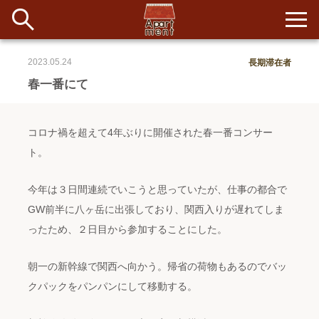
2023.05.24
長期滞在者
新着
春一番にて
当番ノート
コロナ禍を超えて4年ぶりに開催された春一番コンサー
長期滞在者&more
ト。
イベント&ショップ
今年は３日間連続でいこうと思っていたが、仕事の都合で
GW前半に八ヶ岳に出張しており、関西入りが遅れてしま
配信
#アイデア
#イベント
#インド
#エッセイ
#ボツ
#マルシェ
ったため、２日目から参加することにした。
#旅
#日記
#暮らし
#生活
#留学
#考え事
#音楽
入居者一覧
朝一の新幹線で関西へ向かう。帰省の荷物もあるのでバッ
アパートメントについて
クパックをパンパンにして移動する。
寄付について