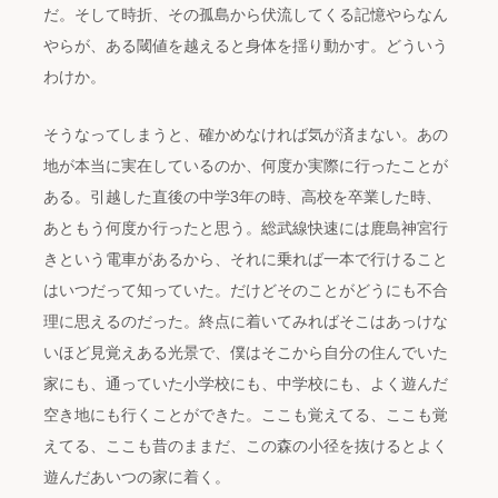
だ。そして時折、その孤島から伏流してくる記憶やらなん
やらが、ある閾値を越えると身体を揺り動かす。どういう
わけか。
そうなってしまうと、確かめなければ気が済まない。あの
地が本当に実在しているのか、何度か実際に行ったことが
ある。引越した直後の中学3年の時、高校を卒業した時、
あともう何度か行ったと思う。総武線快速には鹿島神宮行
きという電車があるから、それに乗れば一本で行けること
はいつだって知っていた。だけどそのことがどうにも不合
理に思えるのだった。終点に着いてみればそこはあっけな
いほど見覚えある光景で、僕はそこから自分の住んでいた
家にも、通っていた小学校にも、中学校にも、よく遊んだ
空き地にも行くことができた。ここも覚えてる、ここも覚
えてる、ここも昔のままだ、この森の小径を抜けるとよく
遊んだあいつの家に着く。