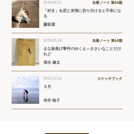
2019.04.21
当番ノート 第44期
「好き」を恋と友情に切り分けると不幸にな
る
藤坂鹿
2019.05.18
当番ノート 第44期
まな板焦げ事件のゆくえ—ささいなことだけ
れど
清水 健太
2020.10.12
スケッチブック
９月
寺井 暁子