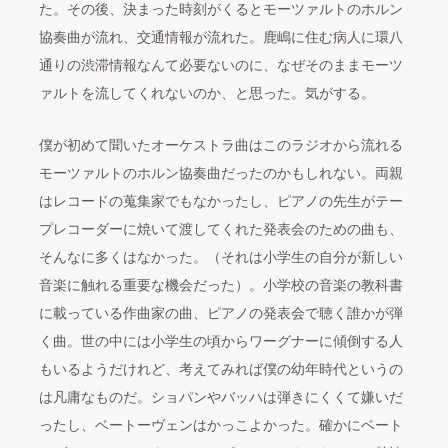
た。その後、決まった時刻がくるとモーツァルトのホルン
協奏曲が流れ、交通情報が流れた。鹿嶋に住む病人に環八
通りの渋滞情報なんて必要ないのに、なぜそのままモーツ
ァルトを流してくれないのか、と思った。気がする。
僕が初めて聞いたオーケストラ曲はこのラジオから流れる
モーツァルトのホルン協奏曲だったのかもしれない。両親
はレコードの蒐集家でもなかったし、ピアノの先生がテー
プレコーダーに焼いて渡してくれた発表会のための曲も、
そんなに多くはなかった。（それは小学生の自分が新しい
音楽に触れる重要な機会だった）。小学校の音楽の教科書
に載っている作曲家の曲、ピアノの発表会で聴く誰かが弾
く曲。世の中には小学生の頃からワーグナーに傾倒する人
もいるようだけれど、考えてみれば僕の幼年時代というの
は凡庸なものだ。ショパンやバッハは弾きにくくて嫌いだ
ったし、ベートーヴェンはかっこよかった。確かにベート