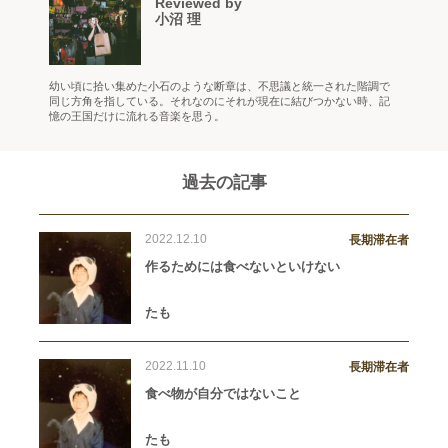
Reviewed by
小沼 理
幼い頃に拾い集めた小石のような断章は、不思議と統一された階調で
同じ方角を指している。それなのにそれが現在に結びつかない時、記
憶の王国だけに流れる音楽を思う。
過去の記事
2022.12.10
長期滞在者
作るためには食べないといけない
たも
2022.11.10
長期滞在者
食べ物が自分ではないこと
たも