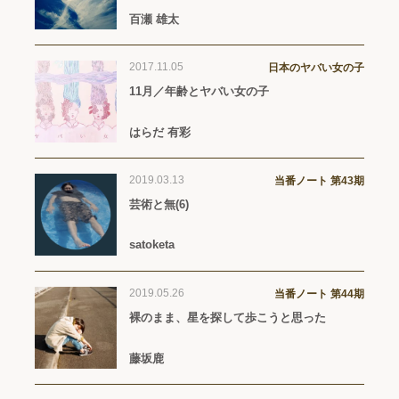
百瀬 雄太
2017.11.05
日本のヤバい女の子
11月／年齢とヤバい女の子
はらだ 有彩
2019.03.13
当番ノート 第43期
芸術と無(6)
satoketa
2019.05.26
当番ノート 第44期
裸のまま、星を探して歩こうと思った
藤坂鹿