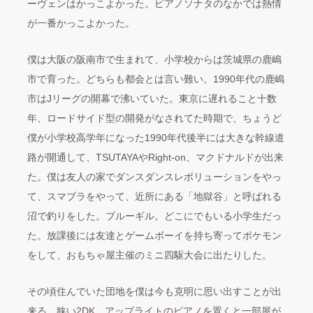
ーヴェンはかっこよかった。ピアノソナタのなかでは熱情
が一番かっこよかった。
僕は大阪の阪南市で生まれて、小学校からは茨城県の鹿嶋
市で育った。どちらも都会とは言い難い。1990年代の鹿嶋
市はJリーグの開幕で沸いていた。東京に遅れること十数
年、ロードサイド型の開発がなされてた時期で、ちょうど
僕が小学校高学年になった1990年代後半には大きな幹線道
路が開通して、TSUTAYAやRight-on、マクドナルドが出来
た。僕は友人の家でダンスダンスレボリューションをやっ
て、スマブラをやって、近所にある「地獄谷」と呼ばれる
沼で釣りをした。ブルーギル。どこにでもいる小学生だっ
た。放課後には友達とゲームボーイを持ち寄ってポケモン
をして、おもちゃ屋主催のミニ四駆大会に出たりした。
その頃住んでいた団地を僕は今も克明に思い出すことが出
来る。狭い2DK。アップライトのピアノを置くと一部屋が