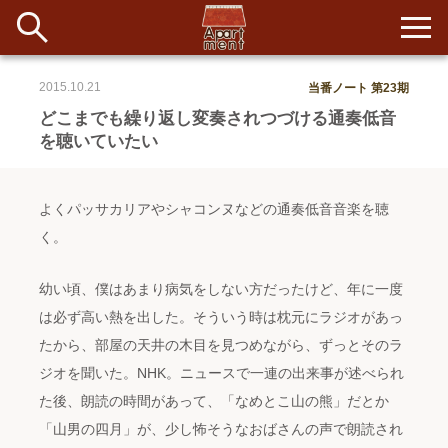
2015.10.21
当番ノート 第23期
新着
どこまでも繰り返し変奏されつづける通奏低音
を聴いていたい
当番ノート
長期滞在者&more
よくパッサカリアやシャコンヌなどの通奏低音音楽を聴
く。
イベント&ショップ
幼い頃、僕はあまり病気をしない方だったけど、年に一度
配信
は必ず高い熱を出した。そういう時は枕元にラジオがあっ
#アイデア
#イベント
#インド
#エッセイ
#ボツ
#マルシェ
#旅
#日記
#暮らし
#生活
#留学
#考え事
#音楽
たから、部屋の天井の木目を見つめながら、ずっとそのラ
入居者一覧
ジオを聞いた。NHK。ニュースで一連の出来事が述べられ
アパートメントについて
た後、朗読の時間があって、「なめとこ山の熊」だとか
「山男の四月」が、少し怖そうなおばさんの声で朗読され
寄付について