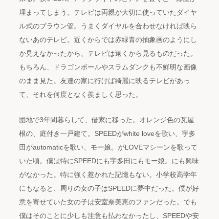
埋まってしまう。テレビは両親が大切に使っていたダイヤ
ル式のブラウン管。うまくダイヤルを合わせなければ映ら
ないあのテレビ。近くからでは赤緑青の抽象画のようにし
か見えなかったから、テレビは遠くから見るものだった。
もちろん、ドラゴンボールやスラムダンクも不鮮明な画像
のまま見た。友達の家に行けば綺麗に映るテレビがあっ
て、それを何度となく羨ましく思った。
団地で3年間暮らして、借家に移った。オレンジ色の瓦屋
根の、庭付き一戸建て。SPEEDがwhite loveを歌い、宇多
田がautomaticを歌い、モー娘。がLOVEマシーンを歌って
いた頃。僕は特にSPEEDにも宇多田にもモー娘。にも興味
がなかった。特に強く惹かれた記憶もない。小学校高学年
にもなると、周りの女の子はSPEEDに夢中だった。僕が好
意を寄せていた女の子は安室奈美恵のファンだった。でも
僕はそのことに少しも注意も払わなかったし、SPEEDや安