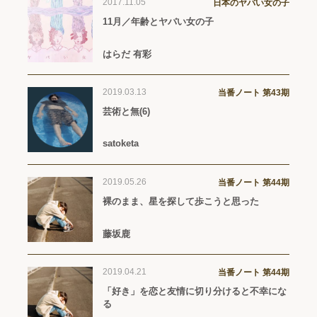
2017.11.05
日本のヤバい女の子
11月／年齢とヤバい女の子
はらだ 有彩
2019.03.13
当番ノート 第43期
芸術と無(6)
satoketa
2019.05.26
当番ノート 第44期
裸のまま、星を探して歩こうと思った
藤坂鹿
2019.04.21
当番ノート 第44期
「好き」を恋と友情に切り分けると不幸にな
る