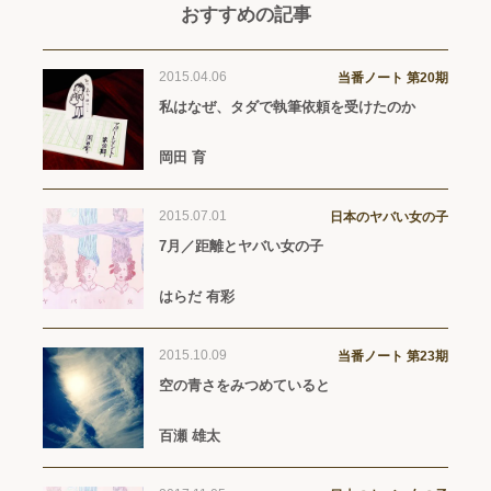
おすすめの記事
2015.04.06
当番ノート 第20期
私はなぜ、タダで執筆依頼を受けたのか
岡田 育
2015.07.01
日本のヤバい女の子
7月／距離とヤバい女の子
はらだ 有彩
2015.10.09
当番ノート 第23期
空の青さをみつめていると
百瀬 雄太