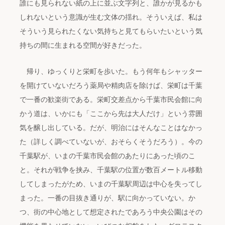
誰にも見られない紙の上に並ぶ文字列と、誰かが見るかも
しれないという意識が生む文体の揺れ。そういえば、私は
そういう見られたくない気持ちと見てもらいたいという気
持ちの間に生まれる空間が好きだった。
帰り、ゆっくりと栄町を歩いた。もう何年もシャッター
を開けていないだろう薬局や精肉店を除けば、栄町は千葉
で一番の歓楽街である。栄町交差点から千葉市民会館に向
かう道は、いかにも「ここから先は大人だけ」という雰囲
気を醸し出している。だが、明治にはそんなことはなかっ
た（詳しく調べていないが、おそらくそうだろう）。今の
千葉駅が、いまの千葉市民会館のあたりにあった頃のこ
と。それが戦争を挟み、千葉駅の位置が数百メートル移動
してしまったがため、いまの千葉駅周辺は中心を失ってし
まった。一番の目抜き通りが、駅に向かっていない。か
つ、街の中心地として想定されたであろう中央公園はその