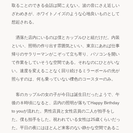
取ることのできる会話は聞こえない。波の音にさえ近しい
ざわめきが、ホワイトノイズのような心地良いものとして
想起される。
洒落た店内にいるのは僕とカップルひと組だけだ。内装
といい、照明の作り出す雰囲気といい、東京にあれば仕事
帰りのサラリーマンがこぞって立ち寄り、パソコンを開い
て作業をしていそうな空間である。それなのにひとがいな
い。速度を変えることなく回り続けるミラーボールの光が
照らすのは、何も乗っていない櫟色のコースターのみ。
客のカップルの女の子が今日は誕生日だったようで、午
後の８時頃になると、店内の照明が落ちてHappy Birthday
to youが流れた。男性店員と女性店員の二人が拍手をし
た。僕も拍手をした。祝われている女性は25歳くらいだっ
た。平日の夜にはほとんど来客のない静かな空間であるこ