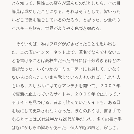
とを知って、男性この店をが選んだのだとしたら、その目
論見は成功したことになる。それはそうとして、皆いった
いどこで夜を過ごしているのだろう、と思った。少量のウ
イスキーを飲み、世界がようやく色づき始める。
そういえば、私はブログが好きだったことを思い出し
た。この広いインターネット上で、匿名でなんでもないこ
とを書けることは高校生だった自分には十分過ぎるほどの
喜びだった。いくつかのコミュニティにも属して、少なく
ない人に会った。いまも覚えている人もいれば、忘れた人
もいる。久しぶりにはてなアンテナを開いて、２００７年
で更新の止まっているサイトや、２００９年で止まってい
るサイトを見つける。昔よく読んでいたサイトも、ある日
を境にして更新されなくなった。彼らの多くは、書き手で
あるときには10代後半から20代前半だった。多くの書き手
はなにかしらの悩みがあった。個人的な独白と、寂しさ。