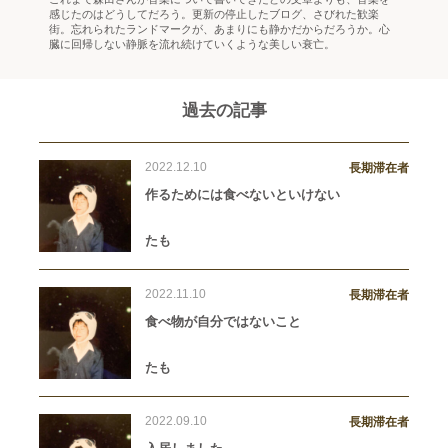
感じたのはどうしてだろう。更新の停止したブログ、さびれた歓楽
街。忘れられたランドマークが、あまりにも静かだからだろうか。心
臓に回帰しない静脈を流れ続けていくような美しい衰亡。
過去の記事
2022.12.10
長期滞在者
作るためには食べないといけない
たも
2022.11.10
長期滞在者
食べ物が自分ではないこと
たも
2022.09.10
長期滞在者