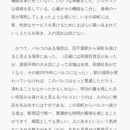
機能を果たせていない。いびつな相貌をした、グロテスク
な様相を呈している。心臓がその機能を二分し、身体の一
部が壊死してしまったような感じだ。いまの栄町には、
夜、性的なサービスを受けるためにまばらに吸い込まれて
いく人たちを除き、人の流れは殆どない。
かつて、パルコのある場所は、旧千葉駅から栄町を抜け
ると見える場所にあった。（正確には田畑百貨店があった
が、原因不明の大火災によって店舗は全焼、田畑社長が亡
くなり、その後1976年にパルコになった）。駅の場所が変
わっていなければ、このパルコはもっと繁盛しただろう。
潰れることもなかったかもしれない。明治の趣を残した古
い街並みを抜けると見えるパルコというのは、人の心に物
語を生み出すには十分である。この栄町からパルコへ抜け
る道は、駅周辺で唯一、重層的な時間の蓄積を感じること
ができて、構図としても美しい。人に歩きたいという気持
ちにさせる魅力がある（だが、左右を見渡せば風俗店とソ