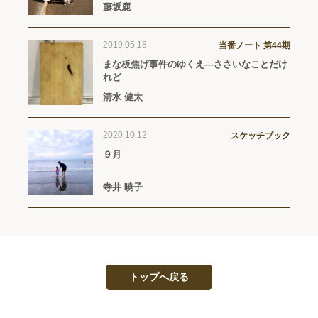
藤坂鹿
2019.05.18
当番ノート 第44期
まな板焦げ事件のゆくえ—ささいなことだけ
れど
清水 健太
2020.10.12
スケッチブック
９月
寺井 暁子
トップへ戻る