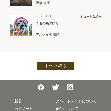
野坂 実生
2014.04.21
ショートな絵本
くもの巣のゆめ
アルメイダ 美緒
トップへ戻る
新着
アパートメントについて
当番ノート
寄付について