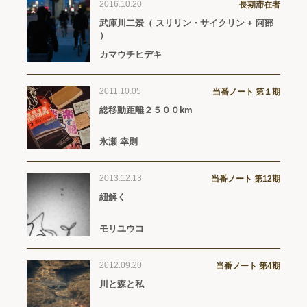
2016.10.20
長期滞在者
武庫川二景（ スリリン・サイクリン + 阿部
）
カマウチヒデキ
2011.10.05
当番ノート 第１期
総移動距離２５００km
永瀬 幸則
2013.12.13
当番ノート 第12期
紐解く
モリユウコ
2012.09.20
当番ノート 第4期
川と森と私