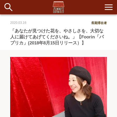
2020.03.16
長期滞在者
新着
「あなたが見つけた花を、やさしさを、大切な
人に届けてあげてくださいね。」【Foorin「パ
当番ノート
プリカ」(2018年8月15日リリース）】
長期滞在者&more
イベント&ショップ
配信
#アイデア
#イベント
#インド
#エッセイ
#ボツ
#マルシェ
#旅
#日記
#暮らし
#生活
#留学
#考え事
#音楽
入居者一覧
アパートメントについて
寄付について