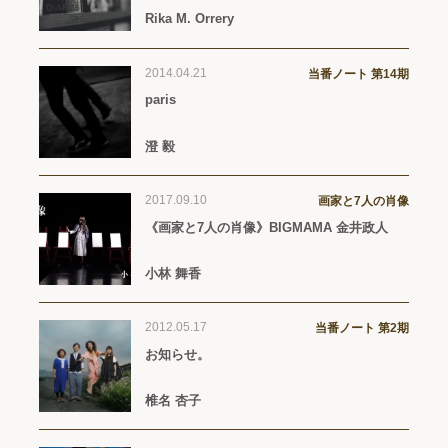
Rika M. Orrery
2014.04.21
当番ノート 第14期
paris
澄 毅
2017.09.10
画家と7人の肖像
《画家と7人の肖像》BIGMAMA 金井政人
小林 舞香
2012.05.17
当番ノート 第2期
お知らせ。
椎名 杏子