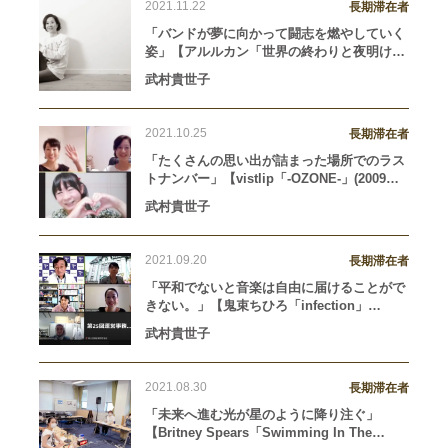
2021.11.22
長期滞在者
「バンドが夢に向かって闘志を燃やしていく
姿」【アルルカン「世界の終わりと夜明け
前」（2021年8月25日リリース）】
武村貴世子
2021.10.25
長期滞在者
「たくさんの思い出が詰まった場所でのラス
トナンバー」【vistlip「-OZONE-」(2009年8
月5日リリース）】
武村貴世子
2021.09.20
長期滞在者
「平和でないと音楽は自由に届けることがで
きない。」【鬼束ちひろ「infection」
（2001年9月7日リリース）】
武村貴世子
2021.08.30
長期滞在者
「未来へ進む光が星のように降り注ぐ」
【Britney Spears「Swimming In The