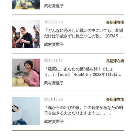
memories」（1995年10月2日リリース）】
武村貴世子
2022.02.28
長期滞在者
「どんなに恐ろしい戦いの中にいても、希望
だけは手放さずに旅立つこの歌」【GRASS
VALLEY「THE VOICES OF FATHER（血を
武村貴世子
流さない神の声）」（1990年5月21日リリー
ス）】
2022.01.17
長期滞在者
「確実に、あなたの第6感を開くでしょ
う。」【nurié「RooM-6-」2022年1月5日リ
リース】
武村貴世子
2021.12.29
長期滞在者
「魂からの叫びの歌。この音楽があなたの明
日を生きる力となりますように。」
【UVERworld「EN」2021年12月22日リリー
武村貴世子
ス】