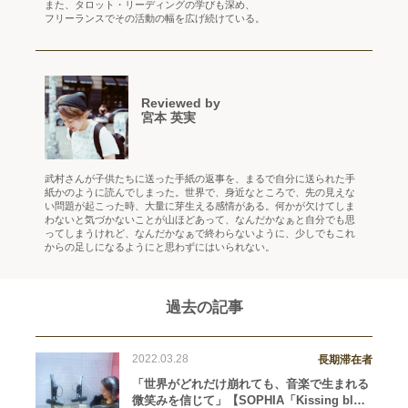
また、タロット・リーディングの学びも深め、
フリーランスでその活動の幅を広げ続けている。
Reviewed by
宮本 英実
武村さんが子供たちに送った手紙の返事を、まるで自分に送られた手
紙かのように読んでしまった。世界で、身近なところで、先の見えな
い問題が起こった時、大量に芽生える感情がある。何かが欠けてしま
わないと気づかないことが山ほどあって、なんだかなぁと自分でも思
ってしまうけれど、なんだかなぁで終わらないように、少しでもこれ
からの足しになるようにと思わずにはいられない。
過去の記事
2022.03.28
長期滞在者
「世界がどれだけ崩れても、音楽で生まれる
微笑みを信じて」【SOPHIA「Kissing blue