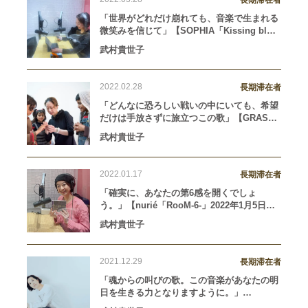
長期滞在者
「世界がどれだけ崩れても、音楽で生まれる
微笑みを信じて」【SOPHIA「Kissing blue
memories」（1995年10月2日リリース）】
武村貴世子
2022.02.28
長期滞在者
「どんなに恐ろしい戦いの中にいても、希望
だけは手放さずに旅立つこの歌」【GRASS
VALLEY「THE VOICES OF FATHER（血を
武村貴世子
流さない神の声）」（1990年5月21日リリー
ス）】
2022.01.17
長期滞在者
「確実に、あなたの第6感を開くでしょ
う。」【nurié「RooM-6-」2022年1月5日リ
リース】
武村貴世子
2021.12.29
長期滞在者
「魂からの叫びの歌。この音楽があなたの明
日を生きる力となりますように。」
【UVERworld「EN」2021年12月22日リリー