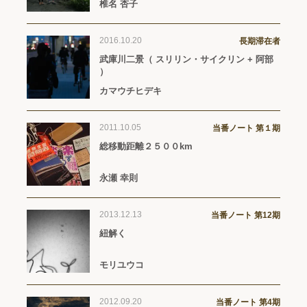
椎名 杏子
2016.10.20
長期滞在者
武庫川二景（ スリリン・サイクリン + 阿部
）
カマウチヒデキ
2011.10.05
当番ノート 第１期
総移動距離２５００km
永瀬 幸則
2013.12.13
当番ノート 第12期
紐解く
モリユウコ
2012.09.20
当番ノート 第4期