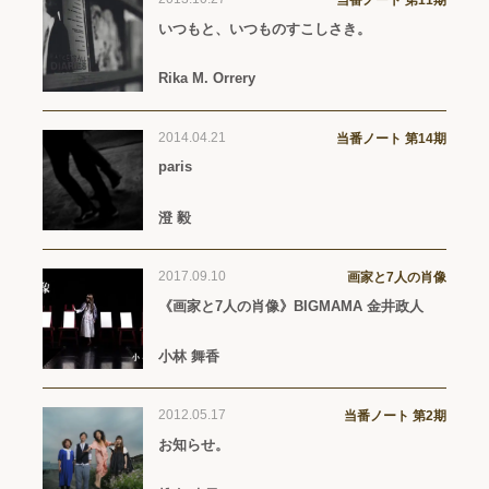
当番ノート 第11期
いつもと、いつものすこしさき。
Rika M. Orrery
2014.04.21
当番ノート 第14期
paris
澄 毅
2017.09.10
画家と7人の肖像
《画家と7人の肖像》BIGMAMA 金井政人
小林 舞香
2012.05.17
当番ノート 第2期
お知らせ。