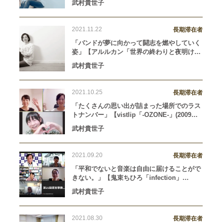
武村貴世子
ス】
2021.11.22
長期滞在者
「バンドが夢に向かって闘志を燃やしていく
姿」【アルルカン「世界の終わりと夜明け
前」（2021年8月25日リリース）】
武村貴世子
2021.10.25
長期滞在者
「たくさんの思い出が詰まった場所でのラス
トナンバー」【vistlip「-OZONE-」(2009年8
月5日リリース）】
武村貴世子
2021.09.20
長期滞在者
「平和でないと音楽は自由に届けることがで
きない。」【鬼束ちひろ「infection」
（2001年9月7日リリース）】
武村貴世子
2021.08.30
長期滞在者