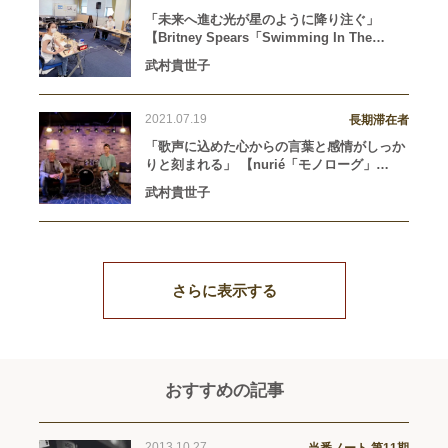
「未来へ進む光が星のように降り注ぐ」
【Britney Spears「Swimming In The
Stars」（2020年12月2日リリース）】
武村貴世子
2021.07.19
長期滞在者
「歌声に込めた心からの言葉と感情がしっか
りと刻まれる」 【nurié「モノローグ」
（2019年8月14日リリース）】
武村貴世子
さらに表示する
おすすめの記事
2013.10.27