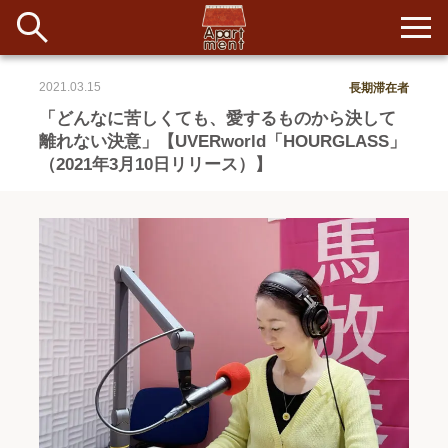
2021.03.15
長期滞在者
新着
「どんなに苦しくても、愛するものから決して
離れない決意」【UVERworld「HOURGLASS」
当番ノート
（2021年3月10日リリース）】
長期滞在者&more
イベント&ショップ
配信
#アイデア
#イベント
#インド
#エッセイ
#ボツ
#マルシェ
#旅
#日記
#暮らし
#生活
#留学
#考え事
#音楽
入居者一覧
アパートメントについて
寄付について