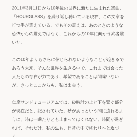
2011年3月11日から10年後の世界に新たに生まれた楽曲、
「HOURGLASS」を繰り返し聴いている現在、この文章を
打つ手が震えている。でもその震えは、あのときのような
恐怖からの震えではなく、これからの10年に向かう武者震
いだ。
この10年よりもさらに信じられないようなことが起きるで
あろう未来。そんな世界を生きる中で、これまで出会った
人たちの存在が力であり、希望であることは間違いない
が、きっとここからも、私は出会う。
仁摩サンドミュージアムでは、砂時計の上と下を繋ぐ部分
が現在だと、記されていた。砂があっという間に流れるよ
うに、時は一瞬たりとも止まってはくれない。時間が過ぎ
れば、それだけ、私の生も、日常の中で終わりへと近づ
く。