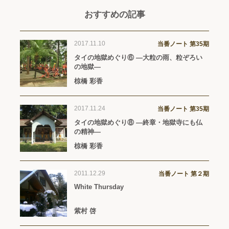
おすすめの記事
2017.11.10
当番ノート 第35期
タイの地獄めぐり⑥ ―大粒の雨、粒ぞろい
の地獄―
椋橋 彩香
2017.11.24
当番ノート 第35期
タイの地獄めぐり⑧ ―終章・地獄寺にも仏
の精神―
椋橋 彩香
2011.12.29
当番ノート 第２期
White Thursday
紫村 啓