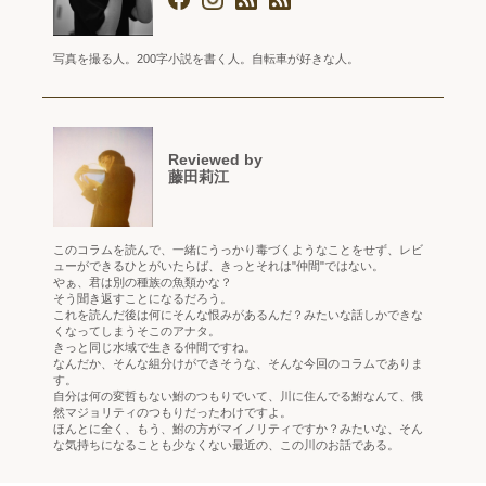
写真を撮る人。200字小説を書く人。自転車が好きな人。
Reviewed by
藤田莉江
このコラムを読んで、一緒にうっかり毒づくようなことをせず、レビ
ューができるひとがいたらば、きっとそれは"仲間"ではない。
やぁ、君は別の種族の魚類かな？
そう聞き返すことになるだろう。
これを読んだ後は何にそんな恨みがあるんだ？みたいな話しかできな
くなってしまうそこのアナタ。
きっと同じ水域で生きる仲間ですね。
なんだか、そんな組分けができそうな、そんな今回のコラムでありま
す。
自分は何の変哲もない鮒のつもりでいて、川に住んでる鮒なんて、俄
然マジョリティのつもりだったわけですよ。
ほんとに全く、もう、鮒の方がマイノリティですか？みたいな、そん
な気持ちになることも少なくない最近の、この川のお話である。