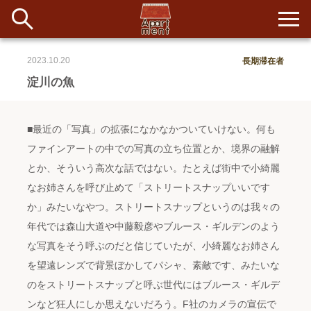
2023.10.20
長期滞在者
新着
淀川の魚
当番ノート
■最近の「写真」の拡張になかなかついていけない。何も
長期滞在者&more
ファインアートの中での写真の立ち位置とか、境界の融解
とか、そういう高次な話ではない。たとえば街中で小綺麗
イベント&ショップ
なお姉さんを呼び止めて「ストリートスナップいいです
か」みたいなやつ。ストリートスナップというのは我々の
配信
#アイデア
#イベント
#インド
#エッセイ
#ボツ
#マルシェ
年代では森山大道や中藤毅彦やブルース・ギルデンのよう
#旅
#日記
#暮らし
#生活
#留学
#考え事
#音楽
入居者一覧
な写真をそう呼ぶのだと信じていたが、小綺麗なお姉さん
を望遠レンズで背景ぼかしてパシャ、素敵です、みたいな
アパートメントについて
のをストリートスナップと呼ぶ世代にはブルース・ギルデ
ンなど狂人にしか思えないだろう。F社のカメラの宣伝で
寄付について