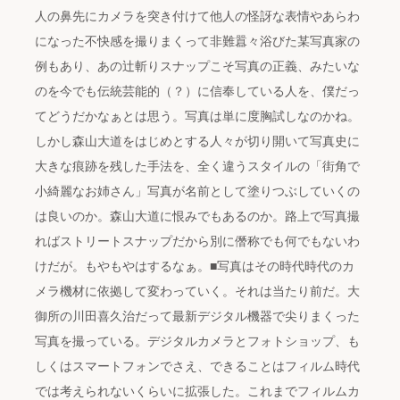
人の鼻先にカメラを突き付けて他人の怪訝な表情やあらわ
になった不快感を撮りまくって非難囂々浴びた某写真家の
例もあり、あの辻斬りスナップこそ写真の正義、みたいな
のを今でも伝統芸能的（？）に信奉している人を、僕だっ
てどうだかなぁとは思う。写真は単に度胸試しなのかね。
しかし森山大道をはじめとする人々が切り開いて写真史に
大きな痕跡を残した手法を、全く違うスタイルの「街角で
小綺麗なお姉さん」写真が名前として塗りつぶしていくの
は良いのか。森山大道に恨みでもあるのか。路上で写真撮
ればストリートスナップだから別に僭称でも何でもないわ
けだが。もやもやはするなぁ。■写真はその時代時代のカ
メラ機材に依拠して変わっていく。それは当たり前だ。大
御所の川田喜久治だって最新デジタル機器で尖りまくった
写真を撮っている。デジタルカメラとフォトショップ、も
しくはスマートフォンでさえ、できることはフィルム時代
では考えられないくらいに拡張した。これまでフィルムカ