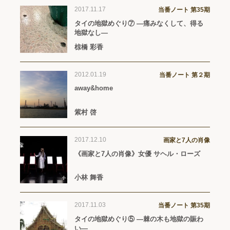
2017.11.17
当番ノート 第35期
タイの地獄めぐり⑦ ―痛みなくして、得る
地獄なし―
椋橋 彩香
2012.01.19
当番ノート 第２期
away&home
紫村 啓
2017.12.10
画家と7人の肖像
《画家と7人の肖像》女優 サヘル・ローズ
小林 舞香
2017.11.03
当番ノート 第35期
タイの地獄めぐり⑤ ―棘の木も地獄の賑わ
い―