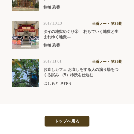
椋橋 彩香
2017.10.13
当番ノート 第35期
タイの地獄めぐり② ―朽ちていく地獄と生
まれゆく地獄―
椋橋 彩香
2017.11.01
当番ノート 第35期
お直しカフェ-お直しをする人の溜り場をつ
くる試み （5）柿渋を仕込む
はしもと さゆり
トップへ戻る