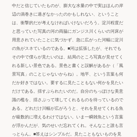
中だと信じていたものが、膨大な水量の中で実はほんの岸
辺の渦巻きに過ぎなかったのかもしれない、ということ
は、衝撃的だが考えなければいけないだろう。淀川程度だ
と思っていた写真の河の両脇にガンジス川くらいの河床が
用意されていたことに気づかず、急に広がった河幅に淀川
の魚がスネているのである。■河は拡張したが、それでも
その中で僕らが見たいのは、結局のところ写真が見せてく
れる新しい景色である。景色と書くと誤解があるか（「風
景写真」のことじゃないからね）。地平、という言葉も何
だか好きではない。要するに見たこともない何かを見たい
だけである。揺すぶられたいのだ。自分のちっぽけな美意
識の檻を、揺さぶって壊してくれるものを待っているので
ある。どれだけ川幅が広がろうと、それを見せてくれる魚
が級数的に増えるわけではない。いま一瞬雑魚という言葉
が浮かんだが、気のせいだ忘れてくれ。そんなこと誰も言
っとらん。■答えはシンプルだ。見たこともないものを見