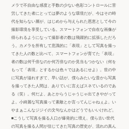
メラで不自由な感度と手数の少ない色彩コントロールに苦
労してきた者にとっては夢のような環境だが、今はその時
代を知らない層が、はじめから与えられた恩恵として今の
撮影環境を享受している。スマートフォンで自在な画像が
得られるようになって撮影者の数は飛躍的に拡張しただろ
う。カメラを所有して意識的に「表現」として写真を撮っ
てきた人の数と比べて、スマートフォンが育てた「表現」
者の数は何千倍なのか何万倍なのか見当もつかない（何を
もって「表現」とするかは色々ではあるにせよ）。世の中
に写真が溢れすぎて、早い話が、僕らみたいな昔から写真
を撮ってきた人間は、ありていに言えばスネているのであ
る（笑）。何だよ、あとからうじゃうじゃ出てきやがって
よ。小綺麗な写真撮って素敵とか言ってんじゃねぇよ。い
やまぁこんなジジイの文句なんかはどうでもいいけれど。
■こうして写真を撮る人口が爆発的に増え、僕ら古い世代
の写真を撮る人間が信じてきた写真の歴史が、流れの真ん