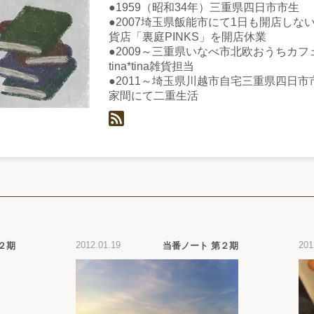
●1959（昭和34年）三重県四日市市生
●2007埼玉県飯能市にて1日も開店しな
貨店「裏庭PINKS」を開店休業
●2009～三重県いなべ市北欧おうちカフ
tina*tina雑貨担当
●2011～埼玉県川越市自宅三重県四日市
家間にて二重生活
2012.01.19
201
２期
当番ノート 第２期