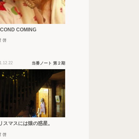
COND COMING
 啓
1.12.22
当番ノート 第２期
リスマスには猿の惑星。
 啓