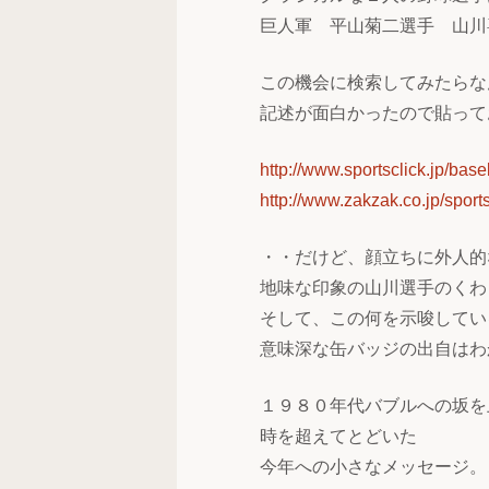
巨人軍 平山菊二選手 山川
この機会に検索してみたらな
記述が面白かったので貼って
http://www.sportsclick.jp/bas
http://www.zakzak.co.jp/spo
・・だけど、顔立ちに外人的
地味な印象の山川選手のくわ
そして、この何を示唆してい
意味深な缶バッジの出自はわ
１９８０年代バブルへの坂を
時を超えてとどいた
今年への小さなメッセージ。