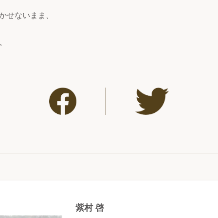
かせないまま、
。
紫村 啓