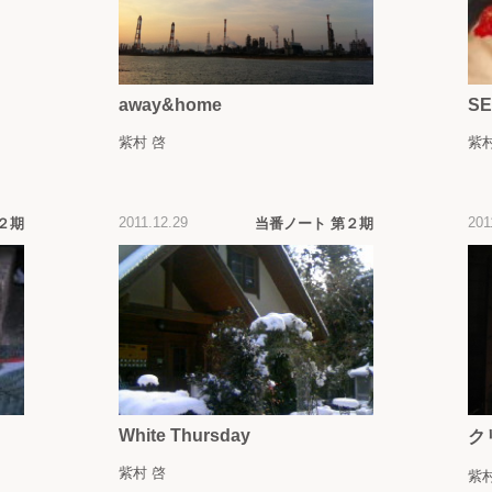
away&home
SE
紫村 啓
紫村
2011.12.29
201
２期
当番ノート 第２期
White Thursday
ク
紫村 啓
紫村