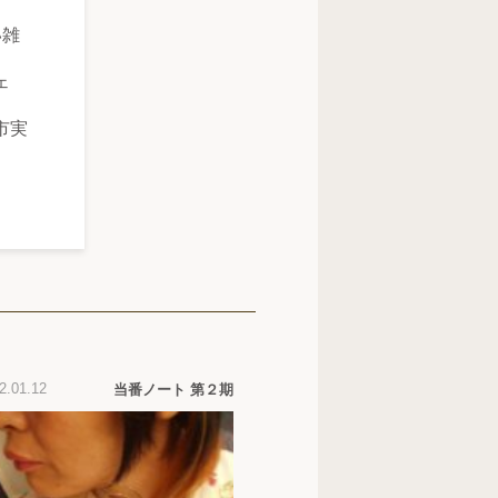
い雑
ェ
市実
2.01.12
当番ノート 第２期