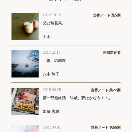
2012.10.12
当番ノート 第5期
父と無花果。
キホ
2014.11.17
長期滞在者
「偽」の純度
八木 玲子
2015.09.25
当番ノート 第22期
第一部最終話「34歳、夢はかなう！！」
加藤 志異
2021.03.01
当番ノート 第55期