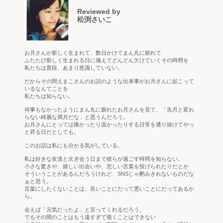
Reviewed by
松渕さいこ
お月さんが新しく生まれて、数日かけてまん丸に膨れて
ふたたび新しく生まれる日に備えてどんどん欠けていくその時間を
私たちは普段、あまり意識していない。
だからその間えまこさんのお話のような出来事がお月さんに起こって
いるなんてことを
私たちは知らない。
何事もなかったようにまん丸に膨れたお月さんを見て、「先月と変わ
らない綺麗な満月だな」と思うんだろう。
お月さんにとっては痛かったり温かったりする日常を通り抜けてやっ
と昇る日だとしても。
このお話は私にも分かる気がしている。
私は好きな友達と次ぎ会う日まで彼らが過ごす時間を知らない。
小さな驚きや、嬉しい出会いや、悲しい言葉を投げられたりだとか
そういうことがあるんだろうけれど、SNSじゃ酌みきれないものだな
ぁと思う。
言葉にしたくないことは、良いことにだって悪いことにだってあるか
ら。
会えば「元気だったよ」と言ってくれるだろう。
でもその間のことはもう遠すぎて覗くことはできない