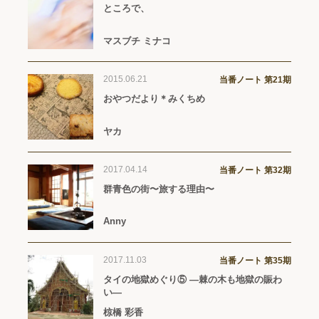
ところで、
マスブチ ミナコ
2015.06.21
当番ノート 第21期
おやつだより＊みくちめ
ヤカ
2017.04.14
当番ノート 第32期
群青色の街〜旅する理由〜
Anny
2017.11.03
当番ノート 第35期
タイの地獄めぐり⑤ ―棘の木も地獄の賑わ
い―
椋橋 彩香