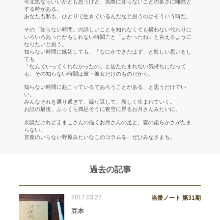
今元気ならいいかとも思うけど、実際に知らないことの多さに唖然と
する時がある。
あなたも私も、ひとりで生きているんだなと思うのはそういう時だ。
その「知らない時間」の詳しいことを知れなくても構わない代わりに
いろいろあったかもしれない時間ごと「よかったね」と言えるように
なりたいと思う。
知らない時間に嫉妬しても、「なにかできたはず」と悔しい思いをし
ても
「なんでいってくれなかったの」と居たたまれない気持ちになって
も、その知らない時間は彼・彼女だけのものだから。
知らない時間に起こっているであろうことがある、と思うだけでい
い。
みんなそれを通り過ぎて、繰り返して、新しく生まれていく。
お話の最後、ふっくら満足そうに夜空に昇るお月さんみたいに。
余談だけれどえまこさんの描くお月さんの足と、雲の柔らかさがたま
らない。
言葉のいらない野原みたいなこのコラムを、ぜひみなさまも。
過去の記事
2017.03.27
当番ノート 第31期
豆本