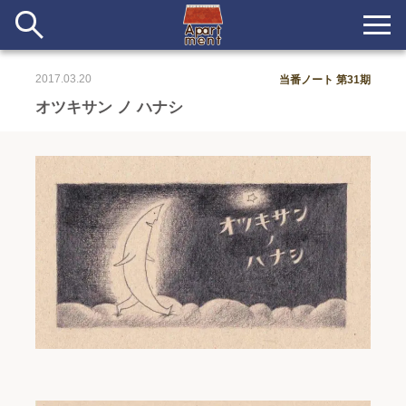
2017.03.20
当番ノート 第31期
新着
オツキサン ノ ハナシ
当番ノート
長期滞在者&more
イベント&ショップ
配信
#アイデア
#イベント
#インド
#エッセイ
#ボツ
#マルシェ
#旅
#日記
#暮らし
#生活
#留学
#考え事
#音楽
入居者一覧
アパートメントについて
寄付について