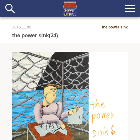
2016.11.09
the power sink
新着
the power sink(34)
当番ノート
長期滞在者&more
イベント&ショップ
配信
#アイデア
#イベント
#インド
#エッセイ
#ボツ
#マルシェ
#旅
#日記
#暮らし
#生活
#留学
#考え事
#音楽
入居者一覧
アパートメントについて
寄付について