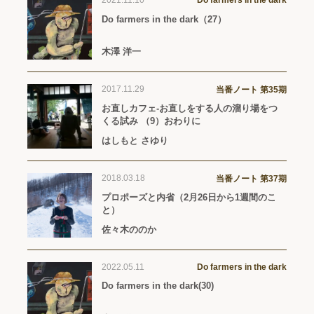
2021.11.10
Do farmers in the dark
Do farmers in the dark（27）
木澤 洋一
2017.11.29
当番ノート 第35期
お直しカフェ-お直しをする人の溜り場をつ
くる試み （9）おわりに
はしもと さゆり
2018.03.18
当番ノート 第37期
プロポーズと内省（2月26日から1週間のこ
と）
佐々木ののか
2022.05.11
Do farmers in the dark
Do farmers in the dark(30)