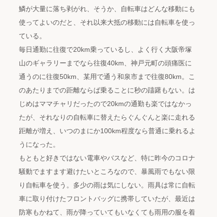
鱗が大量に落ち剥がれ、そうか、自転車はどんな移動にも
使ってよいのだと、それ以来大抵の移動には自転車を使っ
ている。
毎日通勤に往復で20km乗っているし、よく行く大阪帝塚
山のギャラリーまでなら往復40km、神戸元町の頭痛医に
通うのに往復50km、某用で通う和泉市まで往復80km。こ
のあたりまでの距離ならば乗ることに秒の躊躇もない。は
じめはママチャリだったので20kmの通勤も楽ではなかっ
たが、それなりの自転車に替えたらぐんぐんと楽に走れる
距離が増え、いつのまにか100km程度なら普通に乗れるよ
うになった。
もともと好きではない電車やバスなど、特に昨今のコロナ
騒動でますます避けたいところなので、暴風雨でもない限
り自転車を使う。多少の雨は気にしない。雨具は常に自転
車に取り付けたフロントバッグに携帯していたが、最近は
防寒もかねて、雨が降っていてもいなくても雨用の服を着