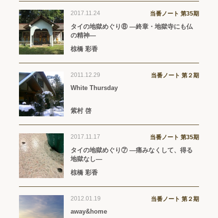
2017.11.24
当番ノート 第35期
タイの地獄めぐり⑧ ―終章・地獄寺にも仏
の精神―
椋橋 彩香
2011.12.29
当番ノート 第２期
White Thursday
紫村 啓
2017.11.17
当番ノート 第35期
タイの地獄めぐり⑦ ―痛みなくして、得る
地獄なし―
椋橋 彩香
2012.01.19
当番ノート 第２期
away&home