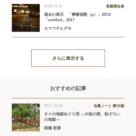
2025.11.20
長期滞在者
過去の展示 「摩擦係数（μ）」2011/
「untitled」2017
カマウチヒデキ
さらに表示する
おすすめの記事
2017.11.10
当番ノート 第35期
タイの地獄めぐり⑥ ―大粒の雨、粒ぞろい
の地獄―
椋橋 彩香