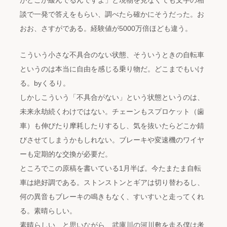
がどこか緩んでるんですよ」と現物を見なくても文字の相
談で一発で答えをもらい、調べたら確かにそうだった。お
おお、さすがである。経験値が5000万倍ほども違う。
こういう小さな不具合のない状態、そういうときの自転車
というのは本当に自由を感じる乗り物だ。どこまでもいけ
る。byくるり。
しかしこういう「不具合がない」という状態というのは、
未来永劫続くわけではない。チェーンもスプロケット（歯
車）も伸びたり摩耗したりするし、気を抜いたらどこか錆
びさせてしまうかもしれない。ブレーキや変速機のワイヤ
ーも定期的な交換が必要だ。
ところでこの原稿を書いている1月半ば。今たまたま自転
車は絶好調である。ストンストンとギアは切り替わるし、
何の異音もブレーキの鳴きもなく、すいすいと走ってくれ
る。素晴らしい。
素晴らしい、と思いながら、武庫川の河川敷を走る僕は考