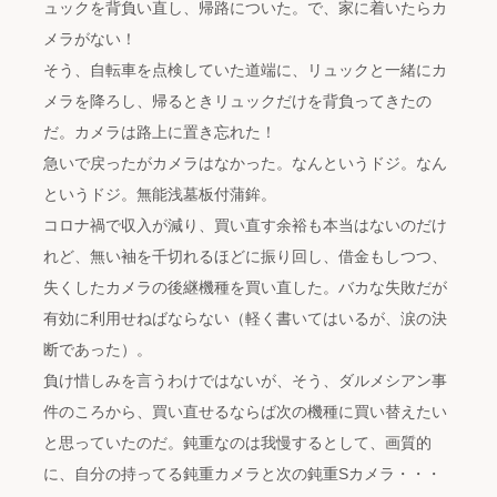
ュックを背負い直し、帰路についた。で、家に着いたらカ
メラがない！
そう、自転車を点検していた道端に、リュックと一緒にカ
メラを降ろし、帰るときリュックだけを背負ってきたの
だ。カメラは路上に置き忘れた！
急いで戻ったがカメラはなかった。なんというドジ。なん
というドジ。無能浅墓板付蒲鉾。
コロナ禍で収入が減り、買い直す余裕も本当はないのだけ
れど、無い袖を千切れるほどに振り回し、借金もしつつ、
失くしたカメラの後継機種を買い直した。バカな失敗だが
有効に利用せねばならない（軽く書いてはいるが、涙の決
断であった）。
負け惜しみを言うわけではないが、そう、ダルメシアン事
件のころから、買い直せるならば次の機種に買い替えたい
と思っていたのだ。鈍重なのは我慢するとして、画質的
に、自分の持ってる鈍重カメラと次の鈍重Sカメラ・・・