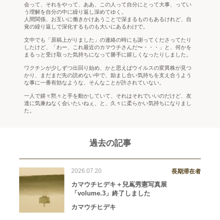
会って、それをやって、ああ、この人って自分にとって大事、ってい
う理解を自分の中に繰り返し深めてゆく。
人間関係、お互いに働きかけあうことで深まるものもあるけれど、自
覚の繰り返しで深化するものも大いにあるわけで。
文中でも「原稿上がりました」の連絡の時にも謝ってくださってたり
したけど、「わー、これ最近のカマウチさんだ〜・・・」と、何かを
まるっと受け取った気持ちになって勝手に嬉しくなったりしました。
ワクチンが少しずつ出回り始め、かと思えばウイルスの変異株が見つ
かり、まだまだ先の読めない中で、励まし合い気持ちを支え合うよう
な事に一番有効なような、そんなことが許されていない。
一人で嬉々黙々と手を動かしていて、それはそれでいいのだけど、友
達に気兼ねなく会いたいねぇ、と、久々に柔らかい気持ちになりまし
た。
過去の記事
2026.07.20
長期滞在者
カマウチヒデキ＋兒嶌秀憲写真展
「volume.3」終了しました
カマウチヒデキ