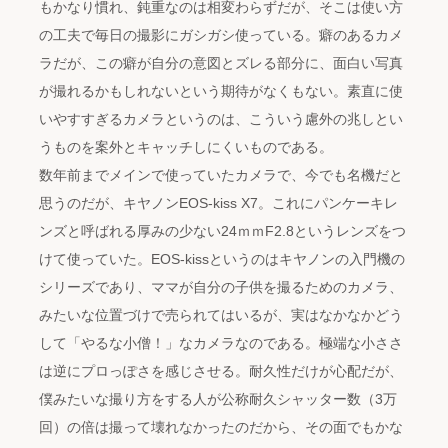
もかなり慣れ、鈍重なのは相変わらずだが、そこは使い方
の工夫で毎日の撮影にガシガシ使っている。癖のあるカメ
ラだが、この癖が自分の意図とズレる部分に、面白い写真
が撮れるかもしれないという期待がなくもない。素直に使
いやすすぎるカメラというのは、こういう慮外の兆しとい
うものを案外とキャッチしにくいものである。
数年前までメインで使っていたカメラで、今でも名機だと
思うのだが、キヤノンEOS-kiss X7。これにパンケーキレ
ンズと呼ばれる厚みの少ない24ｍｍF2.8というレンズをつ
けて使っていた。EOS-kissというのはキヤノンの入門機の
シリーズであり、ママが自分の子供を撮るためのカメラ、
みたいな位置づけで売られてはいるが、実はなかなかどう
して「やるな小僧！」なカメラなのである。極端な小ささ
は逆にプロっぽさを感じさせる。耐久性だけが心配だが、
僕みたいな撮り方をする人が公称耐久シャッター数（3万
回）の倍は撮って壊れなかったのだから、その面でもかな