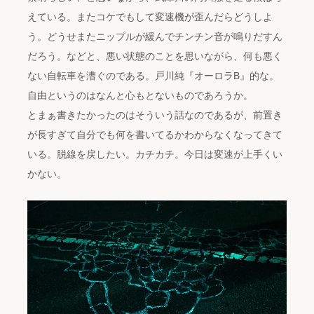
えている。またコケでもして変速機が歪んだらどうしよ
う。どうせまたニップルが緩んでチンチン音が鳴りだすん
だろう。などと、悪い状態のことを思いながら、何も悪く
ない自転車を漕ぐのである。戸川純『オーロラB』的な。
自由というのはなんと心もとないものであろうか。
とまぁ書きたかったのはそういう話なのであるが、前置き
が長すぎて自分でも何を書いてるかわからなくなってきて
いる。脱線を戻したい。カチカチ。今日は変速が上手くい
かない。