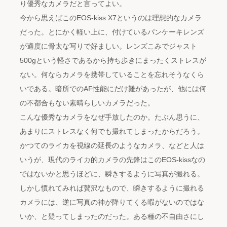
り優秀なカメラだと言ってよい。
今から思えばこのEOS-kiss X7というのは理想的なカメラ
だった。とにかく軽い上に、付けているパンケーキレンズ
が適度に骨太な写りで好ましい。レンズこみでジャスト
500gという軽さであるから持ち歩きにまったくストレスが
ない。何ならカメラを携帯していることを忘れそうなくら
いである。暗所でのAF性能にだけ難があったが、他には何
の不都合もない素晴らしいカメラだった。
こんな優秀なカメラをなぜ手放したのか。たぶん思うに、
あまりにストレスなく何でも撮れてしまったからだろう。
かつてのライカを視線の延長のようなカメラ、などと人は
いうが、現代のライカ的カメラの先鋒はこのEOS-kissなの
ではないかと思うほどに、瞬きするように写真が撮れる。
しかし慣れてみれば贅沢なもので、瞬きするように撮れる
カメラには、逆に写真の神が降りてくる暇がないのではな
いか、と疑ってしまったのだった。ある種の不自由さにし