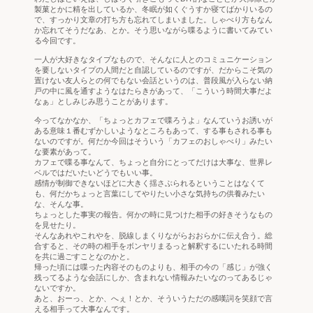
製菓とかに精を出しているか、冬眠が如くぐうすか寝てばかりいるの
で、すっかり文章の打ち方も忘れてしまいました。しゃべり方もなん
か忘れてそうだなあ、とか。そう思いながら喋るように書いてみてい
る今回です。
一人が大好きなタイプなもので、そんなに人とのコミュニケーション
を要しないタイプの人間だと自認しているのですが、だからこそ気の
置けない友人らとの何でもない会話というのは、普段風が入らない納
戸の中に風を通すようなはたらきがあって、「こういう時間大事だよ
なぁ」としみじみ思うことがあります。
今ってなかなか、「ちょっとカフェで喋ろうよ」なんていうお誘いが
ある意味１番むずかしいようなところもあって、する事もされる事も
ないのですが。何だか今回はそういう「カフェのおしゃべり」みたい
な要素があって。
カフェで喋る事なんて、ちょっと自分にとってだけは大事な、世界レ
ベルではだいたいどうでもいい事。
感情が制御できないほどに大きく揺さぶられるということはなくて
も、何だかちょっと言葉にしてやりたい小さな気持ちの供養みたい
な、そんな事。
ちょっとした事実の報告。何かの時に見つけた相手の好きそうなもの
を見せたり。
そんなあれやこれやを、脱線しまくりながらおおらかに伝え合う。総
合すると、その時の相手をボンヤリまるっと解釈するにいたれる時間
を共に過ごすことなのかと。
帰った頃には喋った内容そのものよりも、相手の今の「感じ」が強く
残ってるような会話にしか、含まれない情報みたいなのってあるじゃ
ないですか。
あと、おーっ、とか、へぇ！とか、そういうただの感嘆詞を笑顔で言
える相手って大事なんです。