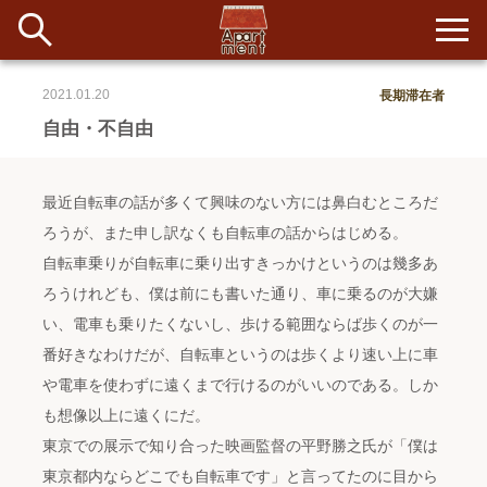
2021.01.20
長期滞在者
新着
自由・不自由
当番ノート
最近自転車の話が多くて興味のない方には鼻白むところだ
長期滞在者&more
ろうが、また申し訳なくも自転車の話からはじめる。
自転車乗りが自転車に乗り出すきっかけというのは幾多あ
イベント&ショップ
ろうけれども、僕は前にも書いた通り、車に乗るのが大嫌
い、電車も乗りたくないし、歩ける範囲ならば歩くのが一
配信
#アイデア
#イベント
#インド
#エッセイ
#ボツ
#マルシェ
番好きなわけだが、自転車というのは歩くより速い上に車
#旅
#日記
#暮らし
#生活
#留学
#考え事
#音楽
入居者一覧
や電車を使わずに遠くまで行けるのがいいのである。しか
も想像以上に遠くにだ。
アパートメントについて
東京での展示で知り合った映画監督の平野勝之氏が「僕は
東京都内ならどこでも自転車です」と言ってたのに目から
寄付について