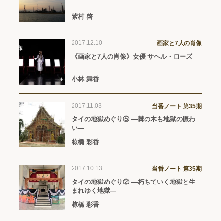
紫村 啓
2017.12.10
画家と7人の肖像
《画家と7人の肖像》女優 サヘル・ローズ
小林 舞香
2017.11.03
当番ノート 第35期
タイの地獄めぐり⑤ ―棘の木も地獄の賑わ
い―
椋橋 彩香
2017.10.13
当番ノート 第35期
タイの地獄めぐり② ―朽ちていく地獄と生
まれゆく地獄―
椋橋 彩香