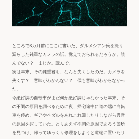
ところで3カ月前にここに書いた、ダルメシアン氏を撮り
漏らした鈍重なカメラの話。覚えておられるだろうか。読
んでない？ まじか。読んで。
実は年末、その鈍重君を、なんと失くしたのだ。カメラを
失くす？ 意味がわかんない？ 僕も意味がわからなかっ
た。
今絶好調の自転車がまだ何か絶好調じゃなかった年末、そ
の不調の原因を調べるために夜、帰宅途中に道の端に自転
車を停め、ギアやペダルをあれこれ回したりしながら異音
の原因を探していた。とりあえず不調の原因であろう箇所
を見つけ、帰ってゆっくり修理をしようと道端に置いたリ