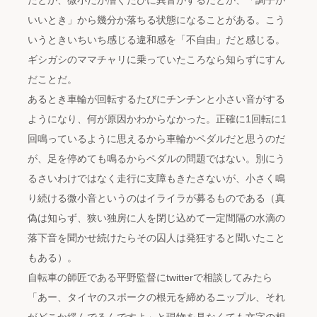
たとか、微小だが漕ぐたびに異音がするだとか、「調子が
いいとき」から幾分か落ちる状態になることがある。こう
いうときいちいち感じる違和感を「不自由」だと感じる。
ギシガシのママチャリに乗っていたころなら知らずにすん
だことだ。
あるとき車輪が回転するたびにチンチンと小さい音がする
ようになり、何が原因かわからなかった。正確に1回転に1
回鳴っているように思えるから車輪かペダルだと思うのだ
が、足を停めても鳴るからペダルの問題ではない。別にう
るさいわけではなく走行に支障もきたさないが、小さく鳴
り続ける微小音というのはイライラが募るものである（真
偽は知らず、狭い独房に人を閉じ込めて一定間隔の水滴の
落下音を聞かせ続けたらその囚人は発狂すると聞いたこと
もある）。
自転車の師匠である平野監督にtwitterで相談してみたら
「あー、タイヤのスポークの根元を締めるニップル、それ