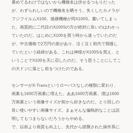
褒めてるわけではないから機種名は伏せるつもりだった
が、わずらわしいので機種名を晒そう。失くしたカメラが
フジフイルムX100、後継機種が同X100S。書いてしまっ
た。画質的に二代目のX100Sの方が絶対に良いのはわかっ
ていたのだ。はじめにX100を買う時から迷っていたのだ
が、中古価格で2万円の差があり、泣く泣く初代で我慢し
ていたという経緯がある。これは神様がX100Sを買え、と
いうことでX100を天に召したのだ。そう思うことにしてこ
の大ドジに落とし前をつけたのである。
センサーがX-Transというローパスなしの種類に変わり、
画素も1600万画素に増えた。ああ1600万画素。僕は1600
万画素という画像サイズが前から好きなのだ。とり回しの
良い使いやすい画像サイズ。まぁそんな偏執的なことは説
明してもつまらないだろうからやめる。
で、以前より画質も向上し、先代から踏襲された操作系に