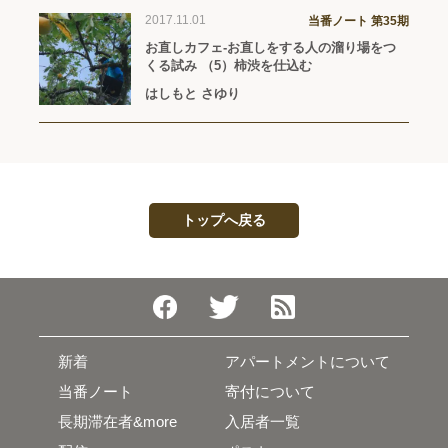
2017.11.01
当番ノート 第35期
お直しカフェ-お直しをする人の溜り場をつ
くる試み （5）柿渋を仕込む
はしもと さゆり
トップへ戻る
新着
アパートメントについて
当番ノート
寄付について
長期滞在者&more
入居者一覧